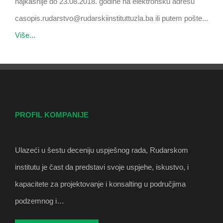
najkasnije do 23.08.2018. godine na elektronsku adresu
casopis.rudarstvo@rudarskiinstituttuzla.ba ili putem pošte...
Više...
PROFIL KOMPANIJE
Ulazeći u šestu deceniju uspješnog rada, Rudarskom
institutu je čast da predstavi svoje uspjehe, iskustvo, i
kapacitete za projektovanje i konsalting u područjima
podzemnog i…