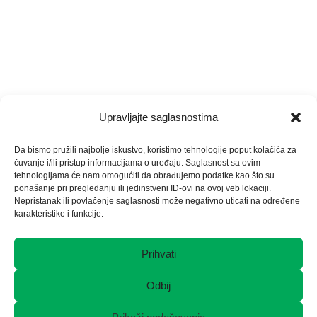
Upravljajte saglasnostima
JAVNI POZIV Za
Obavještenje o
Da bismo pružili najbolje iskustvo, koristimo tehnologije poput kolačića za
dostavljanje
sazivanju XXXIV
čuvanje i/ili pristup informacijama o uređaju. Saglasnost sa ovim
obavezujućih
Vanredne Skupštine
tehnologijama će nam omogućiti da obrađujemo podatke kao što su
ponašanje pri pregledanju ili jedinstveni ID-ovi na ovoj veb lokaciji.
zatvorenih ponuda za
1 Novembra, 2024
Nepristanak ili povlačenje saglasnosti može negativno uticati na određene
kupovinu nekretnine
karakteristike i funkcije.
Moluhe, u ul.
Rudarska 72, 75 000
Prihvati
Tuzla ( Cloned )
Odbij
17 Juna, 2026