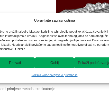
Upravljajte saglasnostima
bismo pružili najbolje iskustvo, koristimo tehnologije poput kolačića za čuvanje i/ili
stup informacijama o uređaju. Saglasnost sa ovim tehnologijama će nam omogućiti
ađujemo podatke kao što su ponašanje pri pregledanju ili jedinstveni ID-ovi na ovo
 lokaciji. Nepristanak ili povlačenje saglasnosti može negativno uticati na određen
da i sredstava rada
akteristike i funkcije.
 sa opasnim uslovima rada
Prihvati
Odbij
Prikaži podešavanj
 metala i soli
Politika kolačića
Izjava o privatnosti
 ležištima soli ultrazvučnim eholokatorom
ćnosti primjene metoda eksploatacije