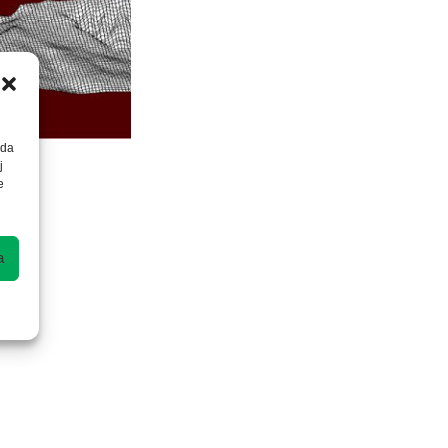
 da
j
e
a