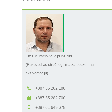
Emir Murselović, dipl.inž.rud.
(Rukovodilac stručnog tima za podzemnu
eksploataciju)
+387 35 282 188
+387 35 282 700
+387 61 649 678