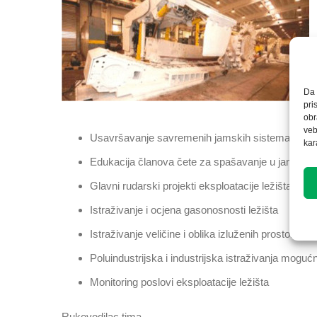
Da 
pri
obr
veb
Usavršavanje savremenih jamskih sistema, meto
kar
Edukacija članova čete za spašavanje u jamama
Glavni rudarski projekti eksploatacije ležišta uglja,
Istraživanje i ocjena gasonosnosti ležišta
Istraživanje veličine i oblika izluženih prostora u
Poluindustrijska i industrijska istraživanja mogu
Monitoring poslovi eksploatacije ležišta
Rukovodilac tima