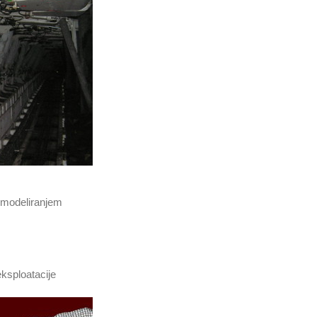
m modeliranjem
ksploatacije