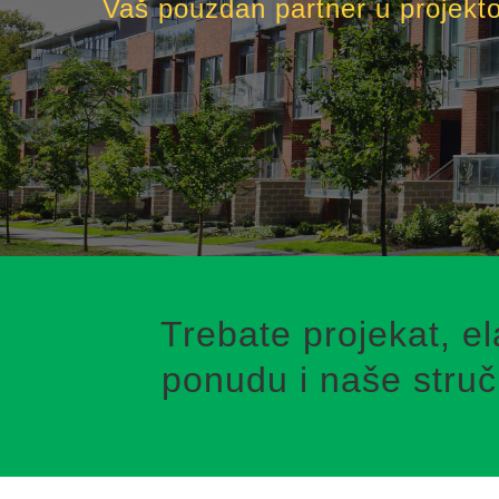
Vaš pouzdan partner u projektova
Trebate projekat, el
ponudu i naše struč