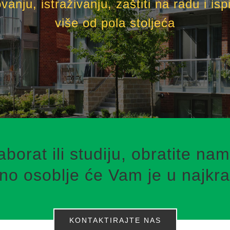
nju, istraživanju, zaštiti na radu i ispi
više od pola stoljeća
aborat ili studiju, obratite n
no osoblje će Vam je u najkra
KONTAKTIRAJTE NAS