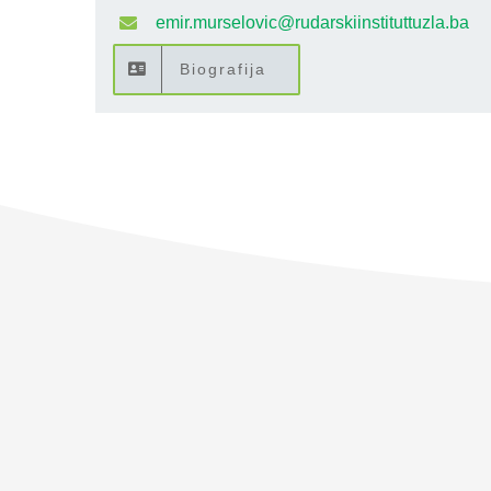
emir.murselovic@rudarskiinstituttuzla.ba
Biografija