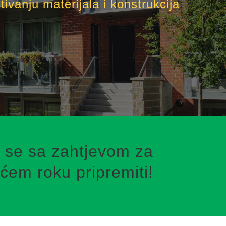
tivanju materijala i konstrukcija
am se sa zahtjevom za
ćem roku pripremiti!