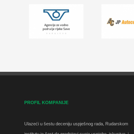
PROFIL KOMPANIJE
Ulazeći u šestu deceniju uspješnog rada, Rudarskom
institutu je čast da predstavi svoje uspjehe, iskustvo, i