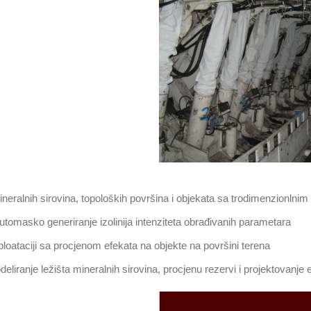
a mineralnih sirovina, topoloških površina i objekata sa trodimenzionlni
utomasko generiranje izolinija intenziteta obrađivanih parametara
oataciji sa procjenom efekata na objekte na površini terena
je ležišta mineralnih sirovina, procjenu rezervi i projektovanje e