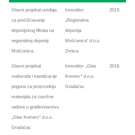
Glavni projekat uređaja
Investitor:
2019.
za prečišćavanje
„Regionalna
deponijskog filtrata na
deponija
regionalnoj deponiji
Mošćanica“ d.o.o.
Mošćanica.
Zenica
Glavni projekat
Investitor: „Glas
2018.
vodovoda i kanalizacije
Komerc“ d.o.o.
pogona za proizvodnju
Gradačac
materijala za završne
radove u građevinarstvu
„Glas Komerc“ d.o.o.
Gradačac