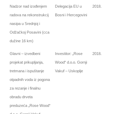
Nadzor nad izođenjem
Delegacija EU u
2018.
radova na rekonstrukcij
Bosni i Hercegovini
nasipa u Srednjoj i
Odžačkoj Posavini (cca
dužine 16 km)
Glavni – izvedbeni
Investitor: „Rose
2018.
projekat prikupljanja,
Wood“ d.o.o. Gornji
tretmana i ispuštanje
Vakuf – Uskoplje
otpadnih voda iz pogona
za rezanje i finalnu
obradu drveta
preduzeća „Rose Wood“