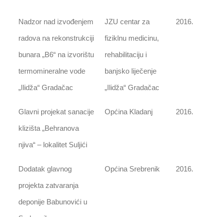
Nadzor nad izvođenjem
JZU centar za
2016.
radova na rekonstrukciji
fiziklnu medicinu,
bunara „B6“ na izvorištu
rehabilitaciju i
termomineralne vode
banjsko liječenje
„Ilidža“ Gradačac
„Ilidža“ Gradačac
Glavni projekat sanacije
Općina Kladanj
2016.
klizišta „Behranova
njiva“ – lokalitet Suljići
Dodatak glavnog
Općina Srebrenik
2016.
projekta zatvaranja
deponije Babunovići u