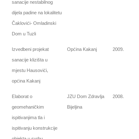
sanacije nestabilnog
dijela padine na lokalitetu
Čaklovići- Omladinski
Dom u Tuzli
Izvedbeni projekat
Općina Kakanj
2009.
sanacije klizišta u
mjestu Hausovići,
općina Kakanj
Elaborat o
JZU Dom Zdravlja
2008.
geomehaničkim
Bijeljina
ispitivanjima tla i
ispitivanju konstrukcije
objekta u svrhu