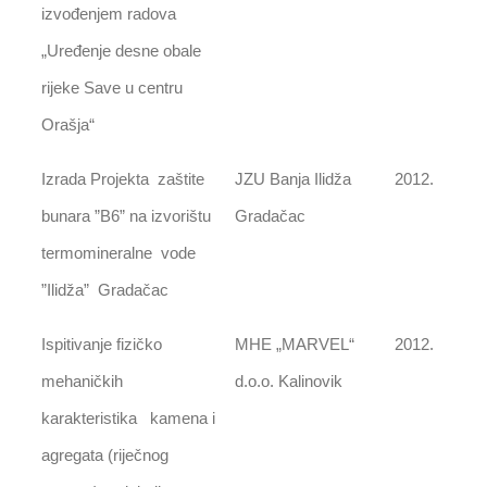
izvođenjem radova
„Uređenje desne obale
rijeke Save u centru
Orašja“
Izrada Projekta zaštite
JZU Banja Ilidža
2012.
bunara ”B6” na izvorištu
Gradačac
termomineralne vode
”Ilidža” Gradačac
Ispitivanje fizičko
MHE „MARVEL“
2012.
mehaničkih
d.o.o. Kalinovik
karakteristika kamena i
agregata (riječnog