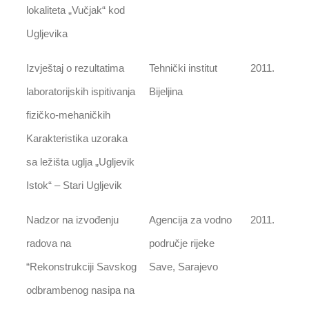
lokaliteta „Vučjak“ kod
Ugljevika
Izvještaj o rezultatima
Tehnički institut
2011.
laboratorijskih ispitivanja
Bijeljina
fizičko-mehaničkih
Karakteristika uzoraka
sa ležišta uglja „Ugljevik
Istok“ – Stari Ugljevik
Nadzor na izvođenju
Agencija za vodno
2011.
radova na
područje rijeke
“Rekonstrukciji Savskog
Save, Sarajevo
odbrambenog nasipa na