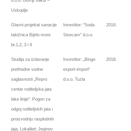
d.o.o. Gornji Vakuf –
Uskoplje
Glavni projekat sanacije
Investitor: “Soda
2018.
taložnica Bijelo more
Sisecam” d.o.o.
br.1,2, 3 i 4
Studija za izdavanje
Investitor: „Bingo
2018.
prethodne vodne
export-import“
saglasnosti „Repro
d.o.o. Tuzla
centar roditeljska jata
lake linije“. Pogon za
odgoj roditeljskih jata i
proizvodnju rasplodnih
jaja. Lokalitet: Jeginov