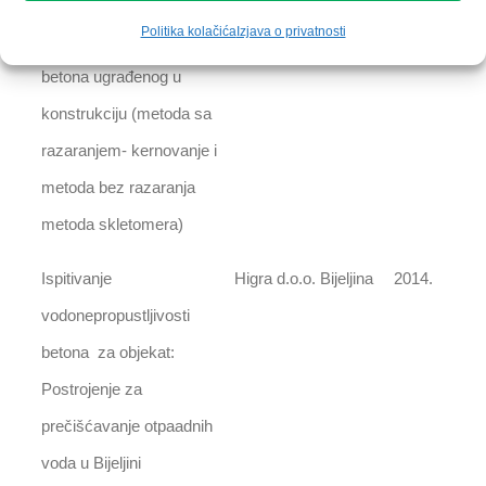
Politika kolačića
Izjava o privatnosti
Naknadno ispitivanje
Više naručioca
2014.
betona ugrađenog u
konstrukciju (metoda sa
razaranjem- kernovanje i
metoda bez razaranja
metoda skletomera)
Ispitivanje
Higra d.o.o. Bijeljina
2014.
vodonepropustljivosti
betona za objekat:
Postrojenje za
prečišćavanje otpaadnih
voda u Bijeljini