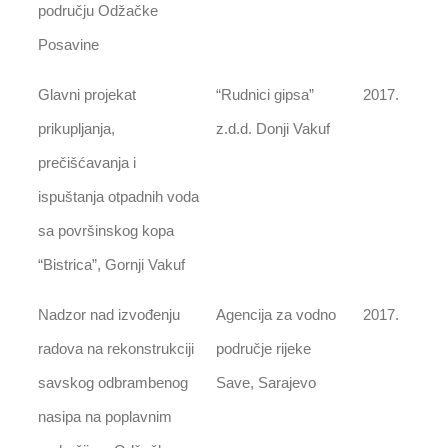
području Odžačke
Posavine
Glavni projekat
“Rudnici gipsa”
2017.
prikupljanja,
z.d.d. Donji Vakuf
prečišćavanja i
ispuštanja otpadnih voda
sa površinskog kopa
“Bistrica”, Gornji Vakuf
Nadzor nad izvođenju
Agencija za vodno
2017.
radova na rekonstrukciji
područje rijeke
savskog odbrambenog
Save, Sarajevo
nasipa na poplavnim