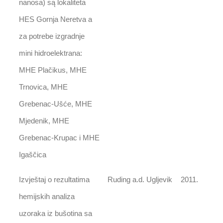
nanosa) są lokaliteta
HES Gornja Neretva a
za potrebe izgradnje
mini hidroelektrana:
MHE Plačikus, MHE
Trnovica, MHE
Grebenac-Ušće, MHE
Mjedenik, MHE
Grebenac-Krupac i MHE
Igaščica
Izvještaj o rezultatima
Ruding a.d. Ugljevik
2011.
hemijskih analiza
uzoraka iz bušotina sa