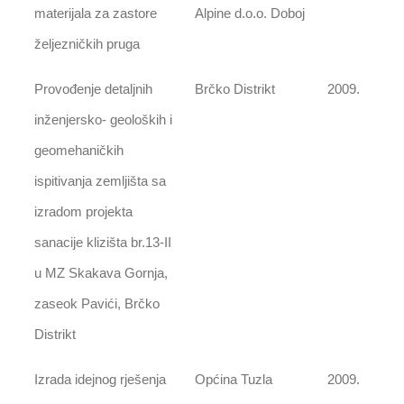
materijala za zastore
Alpine d.o.o. Doboj
željezničkih pruga
Provođenje detaljnih
Brčko Distrikt
2009.
inženjersko- geoloških i
geomehaničkih
ispitivanja zemljišta sa
izradom projekta
sanacije klizišta br.13-II
u MZ Skakava Gornja,
zaseok Pavići, Brčko
Distrikt
Izrada idejnog rješenja
Općina Tuzla
2009.