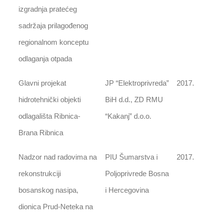
izgradnja pratećeg
sadržaja prilagođenog
regionalnom konceptu
odlaganja otpada
Glavni projekat
JP “Elektroprivreda”
2017.
hidrotehnički objekti
BiH d.d., ZD RMU
odlagališta Ribnica-
“Kakanj” d.o.o.
Brana Ribnica
Nadzor nad radovima na
PIU Šumarstva i
2017.
rekonstrukciji
Poljoprivrede Bosna
bosanskog nasipa,
i Hercegovina
dionica Prud-Neteka na