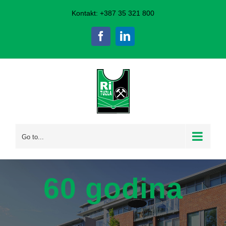
Skip
Kontakt: +387 35 321 800
to
Facebook
LinkedIn
content
Go to...
60 godina