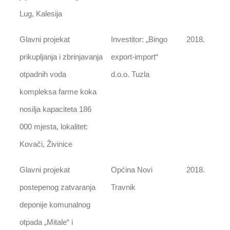
Lug, Kalesija
Glavni projekat
Investitor: „Bingo
2018.
prikupljanja i zbrinjavanja
export-import“
otpadnih voda
d.o.o. Tuzla
kompleksa farme koka
nosilja kapaciteta 186
000 mjesta, lokalitet:
Kovači, Živinice
Glavni projekat
Općina Novi
2018.
postepenog zatvaranja
Travnik
deponije komunalnog
otpada „Mitale“ i