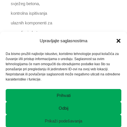
svježeg betona,
kontrolna ispitivanja
ulaznih komponenti za
spravljanje betona,
Upravljajte saglasnostima
izrada receptura za
spravljanje betona)
Da bismo pružili najbolje iskustvo, koristimo tehnologije poput kolačića za
čuvanje i/ili pristup informacijama o uređaju. Saglasnost sa ovim
tehnologijama će nam omogućiti da obrađujemo podatke kao što su
Ispitivanje aditiva za
Više naručioca
2013-
ponašanje pri pregledanju ili jedinstveni ID-ovi na ovoj veb lokaciji.
Nepristanak ili povlačenje saglasnosti može negativno uticati na određene
beton
2018.
karakteristike i funkcije.
Ispitivanje betonskih
Više naručioca
2014.
Prihvati
gabiona
Odbij
Ispitivanje građevinskih
Više naručioca
2014.
Prikaži podešavanja
ljepila i maltera