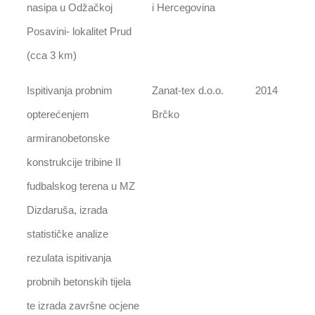
nasipa u Odžačkoj
i Hercegovina
Posavini- lokalitet Prud
(cca 3 km)
Ispitivanja probnim
Zanat-tex d.o.o.
2014
opterećenjem
Brčko
armiranobetonske
konstrukcije tribine II
fudbalskog terena u MZ
Dizdaruša, izrada
statističke analize
rezulata ispitivanja
probnih betonskih tijela
te izrada završne ocjene