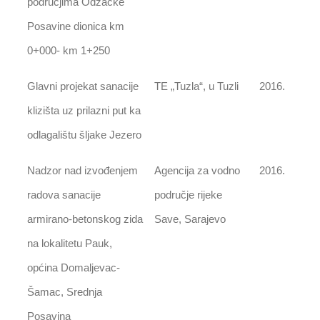
područjima Odžačke
Posavine dionica km
0+000- km 1+250
Glavni projekat sanacije
TE „Tuzla“, u Tuzli
2016.
klizišta uz prilazni put ka
odlagalištu šljake Jezero
Nadzor nad izvođenjem
Agencija za vodno
2016.
radova sanacije
područje rijeke
armirano-betonskog zida
Save, Sarajevo
na lokalitetu Pauk,
općina Domaljevac-
Šamac, Srednja
Posavina