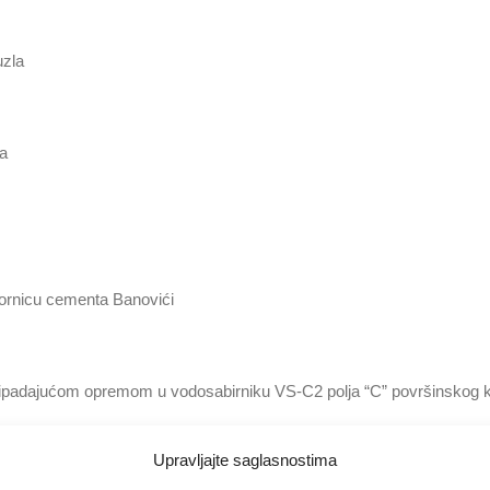
uzla
la
vornicu cementa Banovići
pripadajućom opremom u vodosabirniku VS-C2 polja “C” površinskog 
Upravljajte saglasnostima
eksa RMU “Banovići”