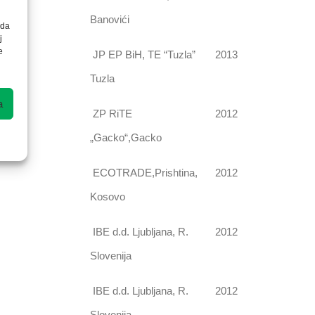
Banovići
 da
j
e
JP EP BiH, TE “Tuzla”
2013
Tuzla
a
ZP RiTE
2012
„Gacko“,Gacko
ECOTRADE,Prishtina,
2012
Kosovo
IBE d.d. Ljubljana, R.
2012
Slovenija
IBE d.d. Ljubljana, R.
2012
Slovenija