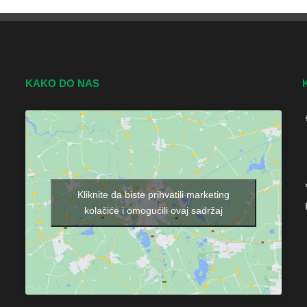
KAKO DO NAS
Kliknite da biste prihvatili marketing
kolačiće i omogućili ovaj sadržaj