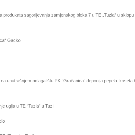
anja produkata sagorijevanja zamjenskog bloka 7 u TE „Tuzla“ u sklopu
nica“ Gacko
a unutrašnjem odlagalištu PK “Gračanica” deponija pepela–kaseta br. 
e uglja u TE “Tuzla” u Tuzli
dio