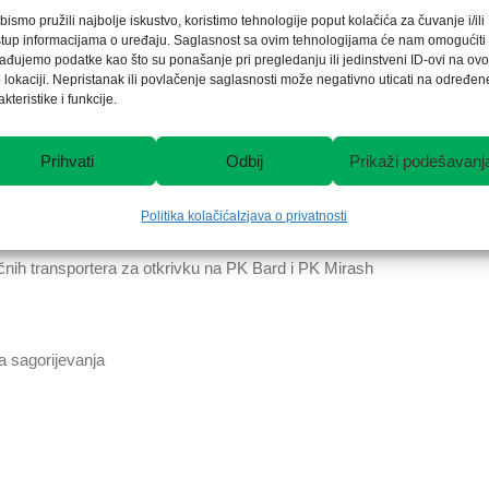
bismo pružili najbolje iskustvo, koristimo tehnologije poput kolačića za čuvanje i/ili
stup informacijama o uređaju. Saglasnost sa ovim tehnologijama će nam omogućiti
ađujemo podatke kao što su ponašanje pri pregledanju ili jedinstveni ID-ovi na ovo
 lokaciji. Nepristanak ili povlačenje saglasnosti može negativno uticati na određen
ja bloka 6 u TE- Tuzla”
akteristike i funkcije.
Prihvati
Odbij
Prikaži podešavanj
kata industrijskog kruga Polja C PK “Gračanica” – Gacko
Politika kolačića
Izjava o privatnosti
ačnih transportera za otkrivku na PK Bard i PK Mirash
a sagorijevanja