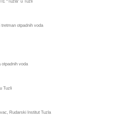
TE “Tuzla” u Tuzli
 i tretman otpadnih voda
a otpadnih voda
u Tuzli
vac, Rudarski Institut Tuzla