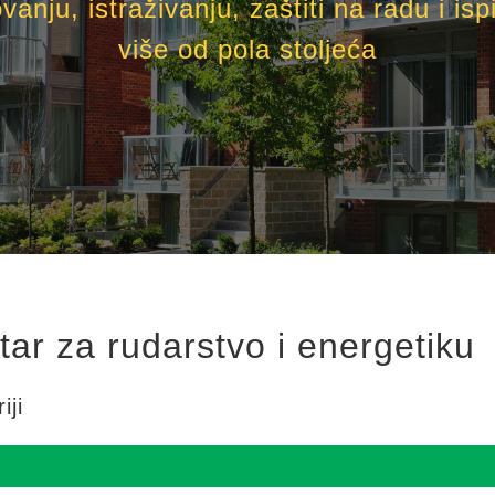
nju, istraživanju, zaštiti na radu i ispi
više od pola stoljeća
tar za rudarstvo i energetiku
iji