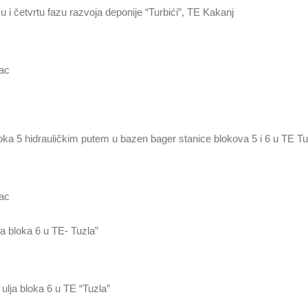
u i četvrtu fazu razvoja deponije “Turbići”, TE Kakanj
vac
oka 5 hidrauličkim putem u bazen bager stanice blokova 5 i 6 u TE Tu
vac
ja bloka 6 u TE- Tuzla”
 ulja bloka 6 u TE “Tuzla”