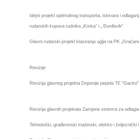
Idejni projekt optimalnog transporta, istovara i odlag
rudarskih kopova rudnika „Kreka“ i „ Đurđevik“
Glavni rudarski projekt klasiranja uglja na PK „Grača
Revizije
Revizija glavnog projekta Deponije pepela TE “Gacko” n
Revizija glavnih projekata Zamjene sistema za odlaganj
Tehnološki, građevinski mašinski, elektro i željeznički 