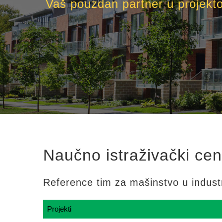
Vaš pouzdan partner u projektova
Naučno istraživački cen
Reference tim za mašinstvo u industr
Projekti