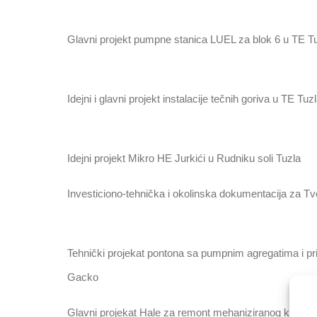
Glavni projekt pumpne stanica LUEL za blok 6 u TE T
Idejni i glavni projekt instalacije tečnih goriva u TE Tuz
Idejni projekt Mikro HE Jurkići u Rudniku soli Tuzla
Investiciono-tehnička i okolinska dokumentacija za T
Tehnički projеkаt pontona sa pumpnim agregatima i 
Gacko
Glavni projekat Hale za remont mehaniziranog kompl