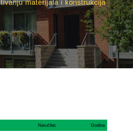
tivanju materijala i konstrukcija
Naručilac
Godina