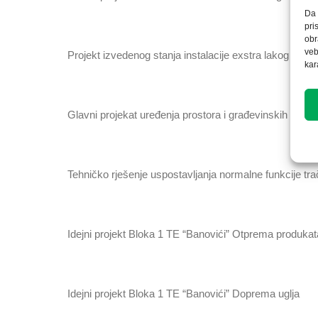
Da 
pri
obr
veb
Projekt izvedenog stanja instalacije exstra lakog lož ul
kar
Glavni projеkаt uređenja prostora i građevinskih obje
Tehničko rješenje uspostavljanja normalne funkcije tr
Idejni projekt Bloka 1 TE “Banovići” Otprema produkat
Idejni projekt Bloka 1 TE “Banovići” Doprema uglja