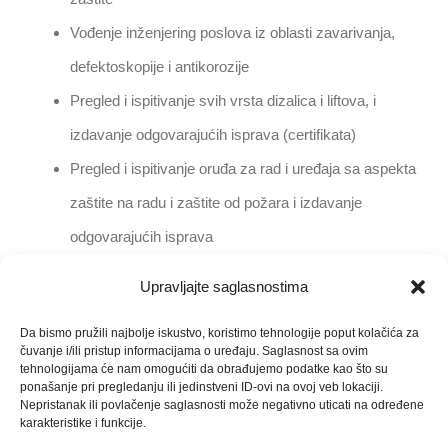
Vođenje inženjering poslova iz oblasti zavarivanja,
defektoskopije i antikorozije
Pregled i ispitivanje svih vrsta dizalica i liftova, i
izdavanje odgovarajućih isprava (certifikata)
Pregled i ispitivanje oruđa za rad i uređaja sa aspekta
zaštite na radu i zaštite od požara i izdavanje
odgovarajućih isprava
Obuka dizaličara i izdavanje odgovarajućih isprava
Upravljajte saglasnostima
(uvjerenja)
Da bismo pružili najbolje iskustvo, koristimo tehnologije poput kolačića za
čuvanje i/ili pristup informacijama o uređaju. Saglasnost sa ovim
tehnologijama će nam omogućiti da obrađujemo podatke kao što su
ponašanje pri pregledanju ili jedinstveni ID-ovi na ovoj veb lokaciji.
Nepristanak ili povlačenje saglasnosti može negativno uticati na određene
karakteristike i funkcije.