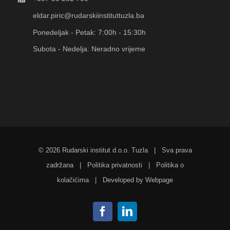
eldar.piric@rudarskiinstituttuzla.ba
Ponedeljak - Petak: 7:00h - 15:30h
Subota - Nedelja: Neradno vrijeme
©
2026 Rudarski institut d.o.o. Tuzla | Sva prava
zadržana |
Politika privatnosti
|
Politika o
kolačićima
| Developed by
Webpage
Facebook
LinkedIn