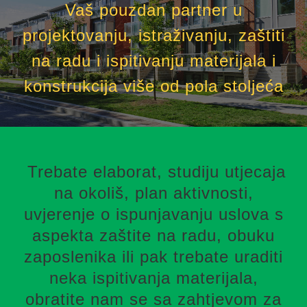
Vaš pouzdan partner u
projektovanju, istraživanju, zaštiti
na radu i ispitivanju materijala i
konstrukcija više od pola stoljeća
Trebate elaborat, studiju utjecaja
na okoliš, plan aktivnosti,
uvjerenje o ispunjavanju uslova s
aspekta zaštite na radu, obuku
zaposlenika ili pak trebate uraditi
neka ispitivanja materijala,
obratite nam se sa zahtjevom za