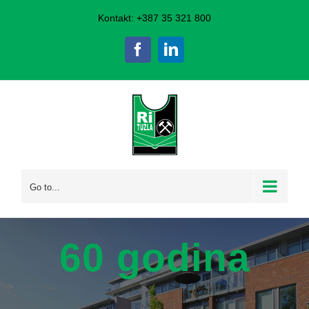
Skip
Kontakt: +387 35 321 800
to
Facebook
LinkedIn
content
Go to...
60 godina