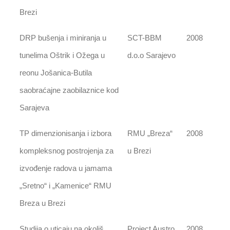
Brezi
DRP bušenja i miniranja u
SCT-BBM
2008
tunelima Oštrik i Ožega u
d.o.o Sarajevo
reonu Jošanica-Butila
saobraćajne zaobilaznice kod
Sarajeva
TP dimenzionisanja i izbora
RMU „Breza“
2008
kompleksnog postrojenja za
u Brezi
izvođenje radova u jamama
„Sretno“ i „Kamenice“ RMU
Breza u Brezi
Studija o uticaju na okoliš
Project Austro
2008