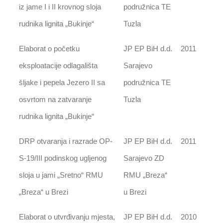
iz jame I i II krovnog sloja
podružnica TE
rudnika lignita „Bukinje“
Tuzla
Elaborat o početku
JP EP BiH d.d.
2011
eksploatacije odlagališta
Sarajevo
šljake i pepela Jezero II sa
podružnica TE
osvrtom na zatvaranje
Tuzla
rudnika lignita „Bukinje“
DRP otvaranja i razrade OP-
JP EP BiH d.d.
2011
S-19/III podinskog ugljenog
Sarajevo ZD
sloja u jami „Sretno“ RMU
RMU „Breza“
„Breza“ u Brezi
u Brezi
Elaborat o utvrđivanju mjesta,
JP EP BiH d.d.
2010