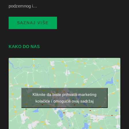
podzemnog i…
SAZNAJ VIŠE
KAKO DO NAS
Kliknite da biste prihvatili marketing
kolačiće i omogućili ovaj sadržaj