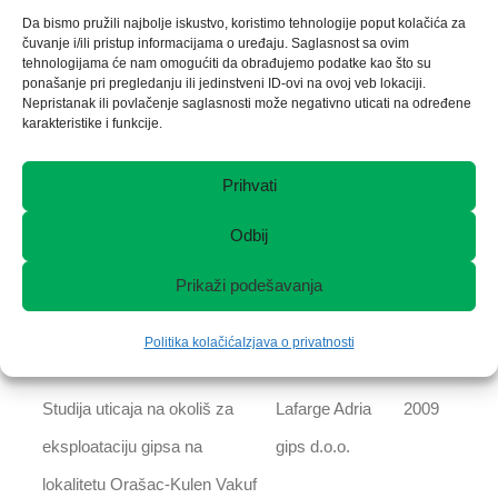
„Breza“ u Brezi u periodu
Da bismo pružili najbolje iskustvo, koristimo tehnologije poput kolačića za
čuvanje i/ili pristup informacijama o uređaju. Saglasnost sa ovim
2010-2025 godine
tehnologijama će nam omogućiti da obrađujemo podatke kao što su
ponašanje pri pregledanju ili jedinstveni ID-ovi na ovoj veb lokaciji.
Nepristanak ili povlačenje saglasnosti može negativno uticati na određene
Studijski separat „Energetika“
Općina Tuzla
2010
karakteristike i funkcije.
za potrebe izrade prostornog
plana Općine Tula za period
Prihvati
2006-2026. godina
Odbij
Studija o utjecaju na okoliš
JP
2009
Prikaži podešavanja
bloka 7 u TE Tuzla
Elektroprivreda
Politika kolačića
Izjava o privatnosti
BiH,Sarajevo
Studija uticaja na okoliš za
Lafarge Adria
2009
eksploataciju gipsa na
gips d.o.o.
lokalitetu Orašac-Kulen Vakuf