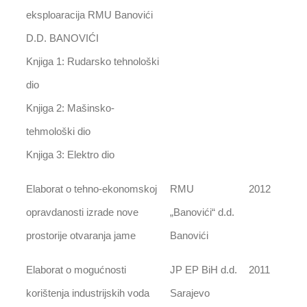
eksploaracija RMU Banovići
D.D. BANOVIĆI
Knjiga 1: Rudarsko tehnološki
dio
Knjiga 2: Mašinsko-
tehmološki dio
Knjiga 3: Elektro dio
Elaborat o tehno-ekonomskoj
RMU
2012
opravdanosti izrade nove
„Banovići“ d.d.
prostorije otvaranja jame
Banovići
Elaborat o mogućnosti
JP EP BiH d.d.
2011
korištenja industrijskih voda
Sarajevo