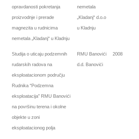
opravdanosti pokretanja
nemetala
proizvodnje i prerade
„Kladanj“ d.o.o
magnezita u rudnicima
u Kladnju
nemetala „Kladanj“ u Kladnju
Studija o uticaju podzemnih
RMU Banovići
2008
rudarskih radova na
d.d. Banovići
eksploatacionom području
Rudnika “Podzemna
eksploatacija” RMU Banovići
na površinu terena i okolne
objekte u zoni
eksploatacionog polja