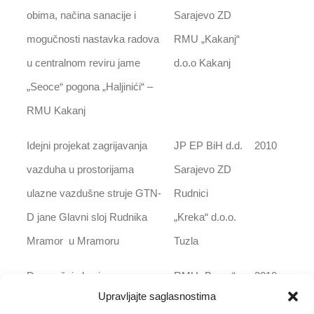
obima, načina sanacije i
Sarajevo ZD
mogučnosti nastavka radova
RMU „Kakanj“
u centralnom reviru jame
d.o.o Kakanj
„Seoce“ pogona „Haljinići“ –
RMU Kakanj
Idejni projekat zagrijavanja
JP EP BiH d.d.
2010
vazduha u prostorijama
Sarajevo ZD
ulazne vazdušne struje GTN-
Rudnici
D jane Glavni sloj Rudnika
„Kreka“ d.o.o.
Mramor u Mramoru
Tuzla
Dugoročni plan i program
RMU „Breza“
2010
Upravljajte saglasnostima
razvoja Rudnika mrkog uglja
u Brezi