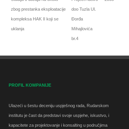
zbog prestanka eksploatacije
doo Tuzla Ul.
kompleksa HAK II koji se
Đorđa
uklanja
Mihajlovića
br.4
PROFIL KOMPANIJE
Ulazeći u šestu deceniju uspješnog rada, Rudarskom
institutu je čast da predstavi svoje uspjehe, iskustvo, i
kapacitete za projektovanje i konsalting u područjima