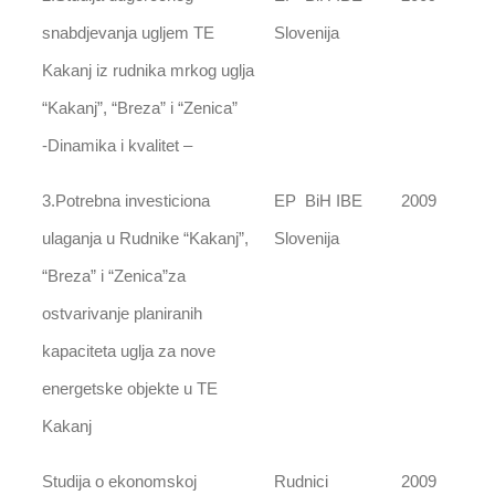
snabdjevanja ugljem TE
Slovenija
Kakanj iz rudnika mrkog uglja
“Kakanj”, “Breza” i “Zenica”
-Dinamika i kvalitet –
3.Potrebna investiciona
EP BiH IBE
2009
ulaganja u Rudnike “Kakanj”,
Slovenija
“Breza” i “Zenica”za
ostvarivanje planiranih
kapaciteta uglja za nove
energetske objekte u TE
Kakanj
Studija o ekonomskoj
Rudnici
2009