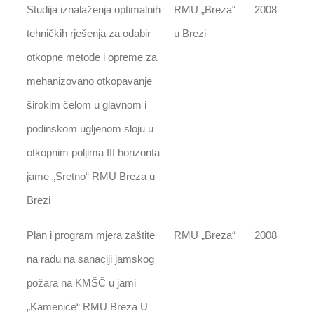
Studija iznalaženja optimalnih
RMU „Breza“
2008
tehničkih rješenja za odabir
u Brezi
otkopne metode i opreme za
mehanizovano otkopavanje
širokim čelom u glavnom i
podinskom ugljenom sloju u
otkopnim poljima III horizonta
jame „Sretno“ RMU Breza u
Brezi
Plan i program mjera zaštite
RMU „Breza“
2008
na radu na sanaciji jamskog
požara na KMŠČ u jami
„Kamenice“ RMU Breza U