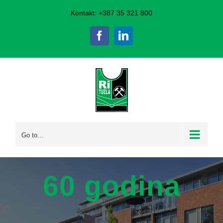
Skip
Kontakt: +387 35 321 800
to
Facebook
LinkedIn
content
Go to...
60 godina