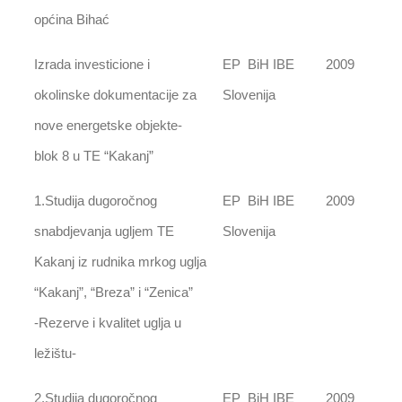
općina Bihać
Izrada investicione i
EP BiH IBE
2009
okolinske dokumentacije za
Slovenija
nove energetske objekte-
blok 8 u TE “Kakanj”
1.Studija dugoročnog
EP BiH IBE
2009
snabdjevanja ugljem TE
Slovenija
Kakanj iz rudnika mrkog uglja
“Kakanj”, “Breza” i “Zenica”
-Rezerve i kvalitet uglja u
ležištu-
2.Studija dugoročnog
EP BiH IBE
2009