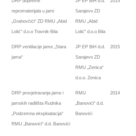
DRP dopreme
JP EP BiH d.d.
2015
repromaterijala u jami
Sarajevo ZD
„Grahovčići“ ZD RMU „Abid
RMU „Abid
Lolić“ d.o.o Travnik-Bila
Lolić“ d.o.o Bila
DRP ventilacije jame „Stara
JP EP BiH d.d.
2015
jama“
Sarajevo ZD
RMU „Zenica“
d.o.o. Zenica
DRP provjetravanja jame i
RMU
2014
jamskih radilišta Rudnika
„Banovići“ d.d.
„Podzemna eksploatacija“
Banovići
RMU „Banovići“ d.d. Banovići