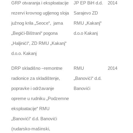
GRP otvaranja i eksploatacije
JP EP BiH d.d.
2014
rezervi krovnog ugljenog sloja
Sarajevo ZD
južnog krila „Seoce“, jama
RMU „Kakanj“
„Begići-Bištrani“ pogona
d.o.o Kakanj
„Haljinići“, ZD RMU „Kakanj“
d.o.o. Kakanj
DRP skladišno –remontne
RMU
2014
radionice za skladištenje,
„Banovići“ d.d.
popravke i održavanje
Banovići
opreme u rudniku „Podzemne
eksploatacije“ RMU
„Banovići“ d.d. Banovići
(rudarsko-mašinski,