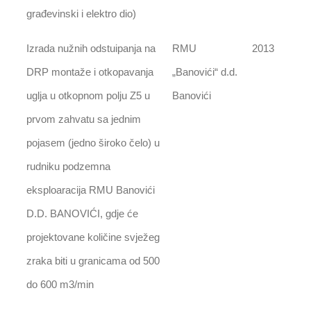
građevinski i elektro dio)
Izrada nužnih odstuipanja na
RMU
2013
DRP montaže i otkopavanja
„Banovići“ d.d.
uglja u otkopnom polju Z5 u
Banovići
prvom zahvatu sa jednim
pojasem (jedno široko čelo) u
rudniku podzemna
eksploaracija RMU Banovići
D.D. BANOVIĆI, gdje će
projektovane količine svježeg
zraka biti u granicama od 500
do 600 m3/min