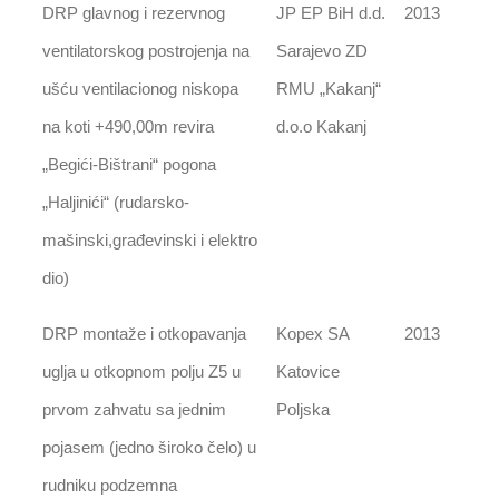
DRP glavnog i rezervnog
JP EP BiH d.d.
2013
ventilatorskog postrojenja na
Sarajevo ZD
ušću ventilacionog niskopa
RMU „Kakanj“
na koti +490,00m revira
d.o.o Kakanj
„Begići-Bištrani“ pogona
„Haljinići“ (rudarsko-
mašinski,građevinski i elektro
dio)
DRP montaže i otkopavanja
Kopex SA
2013
uglja u otkopnom polju Z5 u
Katovice
prvom zahvatu sa jednim
Poljska
pojasem (jedno široko čelo) u
rudniku podzemna