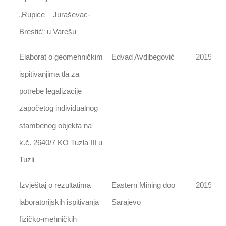
„Rupice – Juraševac-
Brestić“ u Varešu
Elaborat o geomehničkim
Edvad Avdibegović
2019
ispitivanjima tla za
potrebe legalizacije
započetog individualnog
stambenog objekta na
k.č. 2640/7 KO Tuzla III u
Tuzli
Izvještaj o rezultatima
Eastern Mining doo
2019
laboratorijskih ispitivanja
Sarajevo
fizičko-mehničkih