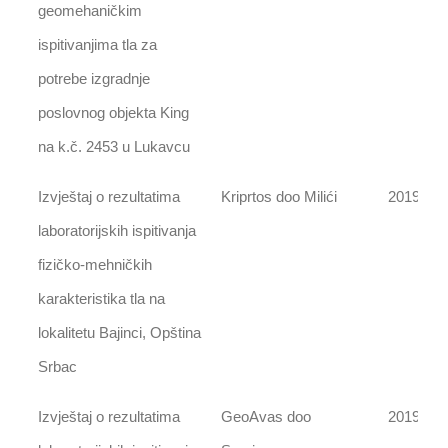
geomehaničkim
ispitivanjima tla za
potrebe izgradnje
poslovnog objekta King
na k.č. 2453 u Lukavcu
Izvještaj o rezultatima
Kriprtos doo Milići
2019
laboratorijskih ispitivanja
fizičko-mehničkih
karakteristika tla na
lokalitetu Bajinci, Opština
Srbac
Izvještaj o rezultatima
GeoAvas doo
2019