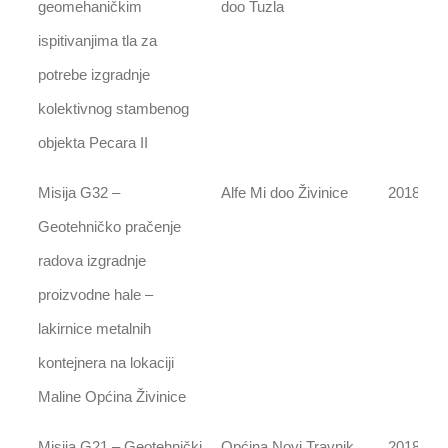
geomehaničkim
doo Tuzla
ispitivanjima tla za
potrebe izgradnje
kolektivnog stambenog
objekta Pecara II
Misija G32 –
Alfe Mi doo Živinice
2018
Geotehničko pračenje
radova izgradnje
proizvodne hale –
lakirnice metalnih
kontejnera na lokaciji
Maline Općina Živinice
Misija G21 – Geotehnički
Općina Novi Travnik
2018