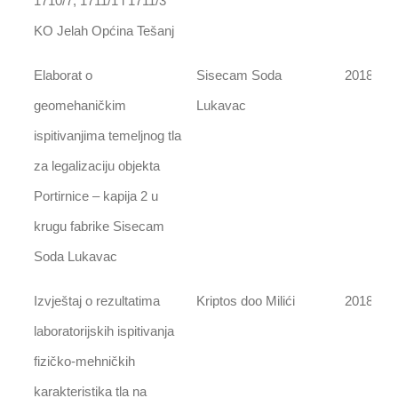
1710/7, 1711/1 i 1711/3
KO Jelah Općina Tešanj
Elaborat o
Sisecam Soda
2018
geomehaničkim
Lukavac
ispitivanjima temeljnog tla
za legalizaciju objekta
Portirnice – kapija 2 u
krugu fabrike Sisecam
Soda Lukavac
Izvještaj o rezultatima
Kriptos doo Milići
2018
laboratorijskih ispitivanja
fizičko-mehničkih
karakteristika tla na