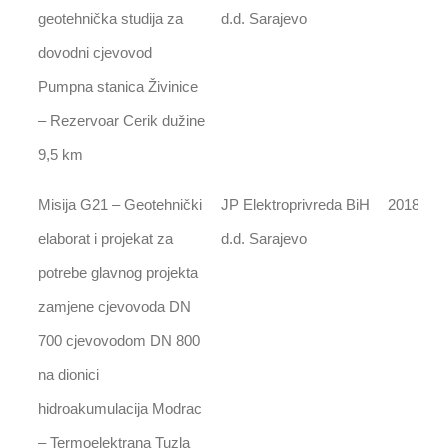
geotehnička studija za
d.d. Sarajevo
dovodni cjevovod
Pumpna stanica Živinice
– Rezervoar Cerik dužine
9,5 km
Misija G21 – Geotehnički
JP Elektroprivreda BiH
2018
elaborat i projekat za
d.d. Sarajevo
potrebe glavnog projekta
zamjene cjevovoda DN
700 cjevovodom DN 800
na dionici
hidroakumulacija Modrac
– Termoelektrana Tuzla