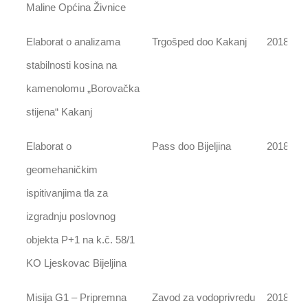
Maline Općina Živnice
Elaborat o analizama
Trgošped doo Kakanj
2018
stabilnosti kosina na
kamenolomu „Borovačka
stijena“ Kakanj
Elaborat o
Pass doo Bijeljina
2018
geomehaničkim
ispitivanjima tla za
izgradnju poslovnog
objekta P+1 na k.č. 58/1
KO Ljeskovac Bijeljina
Misija G1 – Pripremna
Zavod za vodoprivredu
2018