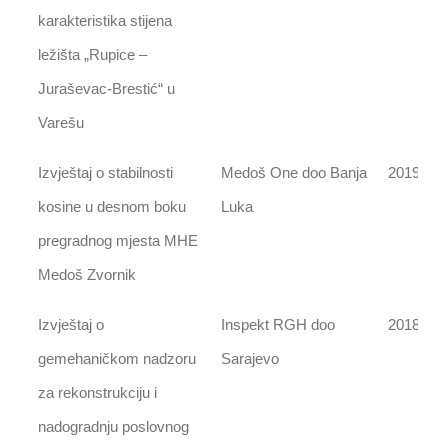
karakteristika stijena
ležišta „Rupice –
Juraševac-Brestić“ u
Varešu
Izvještaj o stabilnosti
Medoš One doo Banja
2019
kosine u desnom boku
Luka
pregradnog mjesta MHE
Medoš Zvornik
Izvještaj o
Inspekt RGH doo
2018
gemehaničkom nadzoru
Sarajevo
za rekonstrukciju i
nadogradnju poslovnog