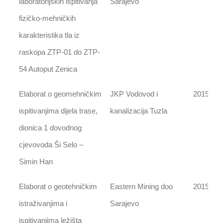
laboratorijskih ispitivanja
Sarajevo
fizičko-mehničkih
karakteristika tla iz
raskopa ZTP-01 do ZTP-
54 Autoput Zenica
Elaborat o geomehničkim
JKP Vodovod i
2019
ispitivanjima dijela trase,
kanalizacija Tuzla
dionica 1 dovodnog
cjevovoda Ši Selo –
Simin Han
Elaborat o geotehničkim
Eastern Mining doo
2019
istraživanjima i
Sarajevo
ispitivanjima ležišta