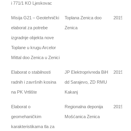
i 771/1 KO Ljeskovac
Misija G21 – Geotehnički
Toplana Zenica doo
2019
elaborat za potrebe
Zenica
izgradnje objekta nove
Toplane u krugu Arcelor
Mittal doo Zenica u Zenici
Elaborat o stabilnosti
JP Elektroprivreda BiH
2019
radnih i završnih kosina
dd Sarajevo, ZD RMU
na PK Vrtlište
Kakanj
Elaborat o
Regionalna deponija
2019
geomehaničkim
Mošćanica Zenica
karakteristikama tla za