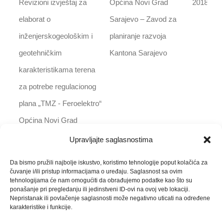
Revizioni izvještaj za
Općina Novi Grad
2018
elaborat o
Sarajevo – Zavod za
inženjerskogeološkim i
planiranje razvoja
geotehničkim
Kantona Sarajevo
karakteristikama terena
za potrebe regulacionog
plana „TMZ - Feroelektro“
Općina Novi Grad
Sarajevo
Upravljajte saglasnostima
Revizioni izvještaj za
Općina Novo Sarajevo
2018
Da bismo pružili najbolje iskustvo, koristimo tehnologije poput kolačića za
čuvanje i/ili pristup informacijama o uređaju. Saglasnost sa ovim
elaborat o
– Zavod za planiranje
tehnologijama će nam omogućiti da obrađujemo podatke kao što su
ponašanje pri pregledanju ili jedinstveni ID-ovi na ovoj veb lokaciji.
inženjerskogeološkim i
razvoja Kantona
Nepristanak ili povlačenje saglasnosti može negativno uticati na određene
karakteristike i funkcije.
geotehničkim
Sarajevo