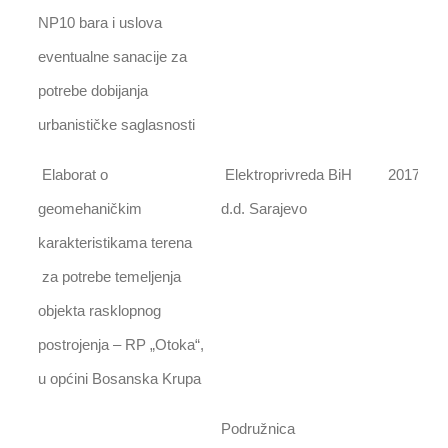
NP10 bara i uslova
eventualne sanacije za
potrebe dobijanja
urbanističke saglasnosti
Elaborat o
Elektroprivreda BiH
2017
geomehaničkim
d.d. Sarajevo
karakteristikama terena
za potrebe temeljenja
objekta rasklopnog
postrojenja – RP „Otoka“,
u općini Bosanska Krupa
Podružnica