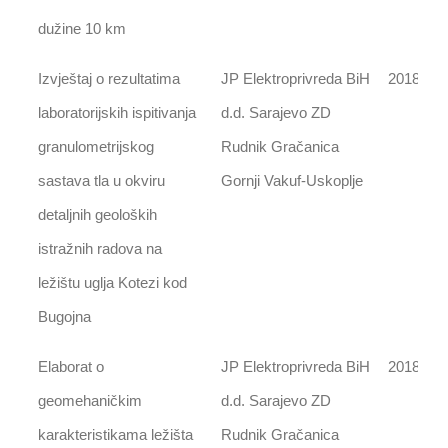
dužine 10 km
Izvještaj o rezultatima
JP Elektroprivreda BiH
2018
laboratorijskih ispitivanja
d.d. Sarajevo ZD
granulometrijskog
Rudnik Gračanica
sastava tla u okviru
Gornji Vakuf-Uskoplje
detaljnih geoloških
istražnih radova na
ležištu uglja Kotezi kod
Bugojna
Elaborat o
JP Elektroprivreda BiH
2018
geomehaničkim
d.d. Sarajevo ZD
karakteristikama ležišta
Rudnik Gračanica