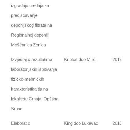
izgradnju uređaja za
prečišćavanje
deponijskog filtrata na
Regionalnoj deponiji
Mošćanica Zenica
Izvještaj o rezultatima
Kriptos doo Milići
2019
laboratorijskih ispitivanja
fizičko-mehničkih
karakteristika tla na
lokalitetu Crnaja, Opština
Srbac
Elaborat o
King doo Lukavac
2019