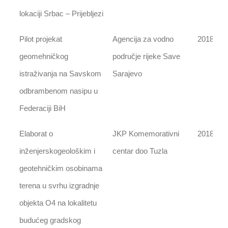
lokaciji Srbac – Prijebljezi
Pilot projekat
Agencija za vodno
2018
geomehničkog
područje rijeke Save
istraživanja na Savskom
Sarajevo
odbrambenom nasipu u
Federaciji BiH
Elaborat o
JKP Komemorativni
2018
inženjerskogeološkim i
centar doo Tuzla
geotehničkim osobinama
terena u svrhu izgradnje
objekta O4 na lokalitetu
budućeg gradskog