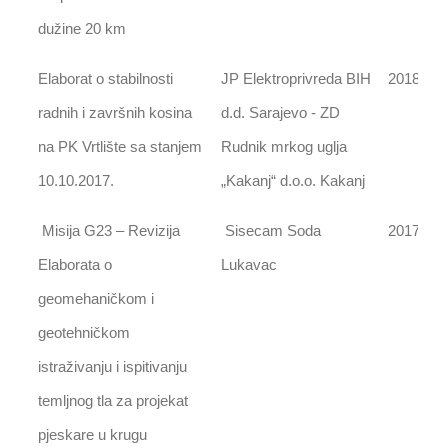
dužine 20 km
Elaborat o stabilnosti
JP Elektroprivreda BIH
2018
radnih i završnih kosina
d.d. Sarajevo - ZD
na PK Vrtlište sa stanjem
Rudnik mrkog uglja
10.10.2017.
„Kakanj“ d.o.o. Kakanj
Misija G23 – Revizija
Sisecam Soda
2017
Elaborata o
Lukavac
geomehaničkom i
geotehničkom
istraživanju i ispitivanju
temljnog tla za projekat
pjeskare u krugu