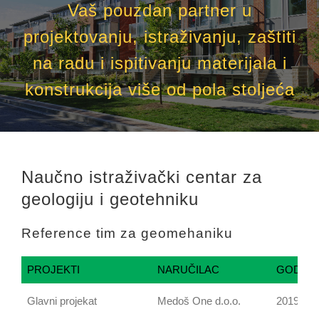
Vaš pouzdan partner u
projektovanju, istraživanju, zaštiti
na radu i ispitivanju materijala i
konstrukcija više od pola stoljeća
Naučno istraživački centar za
geologiju i geotehniku
Reference tim za geomehaniku
PROJEKTI
NARUČILAC
GODINA
Glavni projekat
Medoš One d.o.o.
2019