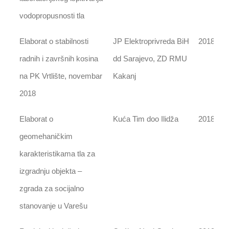
vodopropusnosti tla
Elaborat o stabilnosti
JP Elektroprivreda BiH
2018
radnih i završnih kosina
dd Sarajevo, ZD RMU
na PK Vrtlište, novembar
Kakanj
2018
Elaborat o
Kuća Tim doo Ilidža
2018
geomehaničkim
karakteristikama tla za
izgradnju objekta –
zgrada za socijalno
stanovanje u Varešu