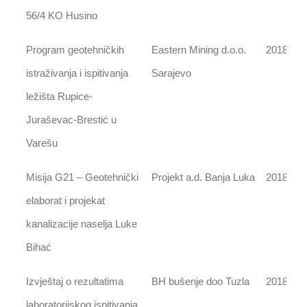
56/4 KO Husino
Program geotehničkih
Eastern Mining d.o.o.
2018
istraživanja i ispitivanja
Sarajevo
ležišta Rupice-
Juraševac-Brestić u
Varešu
Misija G21 – Geotehnički
Projekt a.d. Banja Luka
2018
elaborat i projekat
kanalizacije naselja Luke
Bihać
Izvještaj o rezultatima
BH bušenje doo Tuzla
2018
laboratorijskog ispitivanja