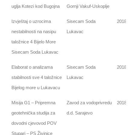
uglja Kotezi kod Bugojna
Gornji Vakuf-Uskoplje
Izvještaj o uzrocima
Sisecam Soda
2018
nestabilnosti na nasipu
Lukavac
taložnice 4 Bijelo More
Sisecam Soda Lukavac
Elaborat o analizama
Sisecam Soda
2018
stabilnosti sve 4 taložnice
Lukavac
Bijelog more u Lukavacu
Misija G1 – Pripremna
Zavod za vodoprivredu
2018
geotehnička studija za
d.d. Sarajevo
dovodni cjevovod POV
Stupari – PS Živinice