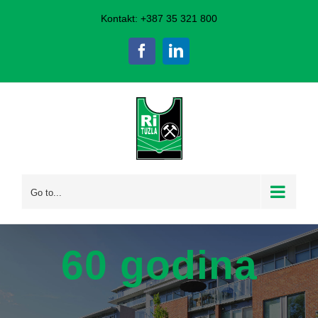
Skip
Kontakt: +387 35 321 800
to
Facebook
LinkedIn
content
Go to...
60 godina