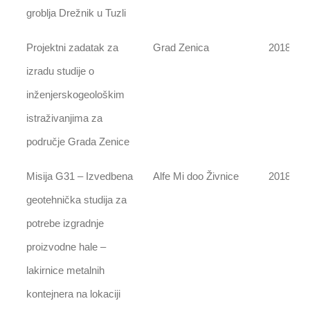
groblja Drežnik u Tuzli
Projektni zadatak za
Grad Zenica
2018
izradu studije o
inženjerskogeološkim
istraživanjima za
područje Grada Zenice
Misija G31 – Izvedbena
Alfe Mi doo Živnice
2018
geotehnička studija za
potrebe izgradnje
proizvodne hale –
lakirnice metalnih
kontejnera na lokaciji