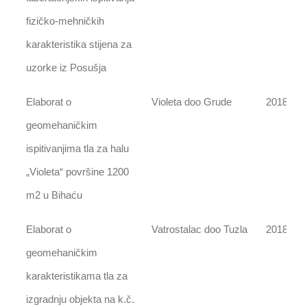
fizičko-mehničkih
karakteristika stijena za
uzorke iz Posušja
Elaborat o
Violeta doo Grude
2018
geomehaničkim
ispitivanjima tla za halu
„Violeta“ površine 1200
m2 u Bihaću
Elaborat o
Vatrostalac doo Tuzla
2018
geomehaničkim
karakteristikama tla za
izgradnju objekta na k.č.