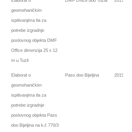
Elaborat o
DMF Office doo Tuzla
2019
geomehaničkim
ispitivanjima tla za
potrebe izgradnje
poslovnog objekta DMF
Office dimenzija 25 x 12
m u Tuzli
Elaborat o
Pass doo Bijeljina
2019
geomehaničkim
ispitivanjima tla za
potrebe izgradnje
poslovnog objekta Pass
doo Bijeljina na k.č 770/3