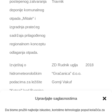
postepenog zatvaranja
Travnik
deponije komunalnog
otpada „Mitale“ i
izgradnja pratećeg
sadržaja prilagođenog
regionalnom konceptu
odlaganja otpada.
Izvještaj o
ZD Rudnik uglja
2018
hidrometeorološkim
“Gračanica” d.o.o.
podacima za ležište
Gornji Vakuf
“Kotezi” kod Bugojna
Upravljajte saglasnostima
za period 2002-2016.
Da bismo pružili najbolje iskustvo, koristimo tehnologije poput kolačića za
Studija za izdavanje
JKP “Vodovod i
2018