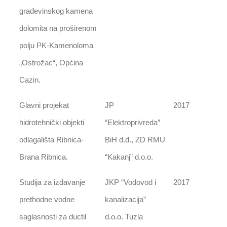
građevinskog kamena
dolomita na proširenom
polju PK-Kamenoloma
„Ostrožac“, Općina
Cazin.
Glavni projekat
JP
2017
hidrotehnički objekti
“Elektroprivreda”
odlagališta Ribnica-
BiH d.d., ZD RMU
Brana Ribnica.
“Kakanj” d.o.o.
Studija za izdavanje
JKP “Vodovod i
2017
prethodne vodne
kanalizacija”
saglasnosti za ductil
d.o.o. Tuzla