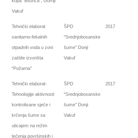
kopa “Bistrica”, Gornji
Vakuf
Tehnički elaborat
ŠPD
2017
sanitarno-fekalnih
“Srednjobosanske
otpadnih voda u zoni
šume” Donji
zaštite izvorišta
Vakuf
“Požarna”
Tehnički elaborat-
ŠPD
2017
Tehnologije aktivnosti
“Srednjobosanske
kontrolisane sječe i
šume” Donji
krčenja šume sa
Vakuf
uticajem na režim
tečenja površinskih i