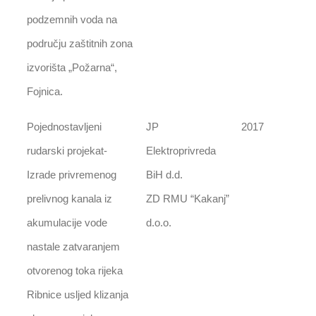
podzemnih voda na
području zaštitnih zona
izvorišta „Požarna“,
Fojnica.
Pojednostavljeni
JP
2017
rudarski projekat-
Elektroprivreda
Izrade privremenog
BiH d.d.
prelivnog kanala iz
ZD RMU “Kakanj”
akumulacije vode
d.o.o.
nastale zatvaranjem
otvorenog toka rijeka
Ribnice usljed klizanja