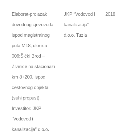
Elaborat-prolazak
JKP “Vodovod i
2018
dovodnog cjevovoda
kanalizacija”
ispod magistralnog
d.o.o. Tuzla
puta M18, dionica
006:Šićki Brod –
Živinice na stacionaži
km 8+200, ispod
cestovnog objekta
(suhi propust).
Investitor: JKP
“Vodovod i
kanalizacija” d.o.o.