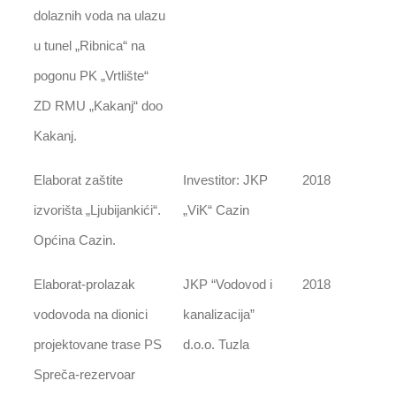
dolaznih voda na ulazu
u tunel „Ribnica“ na
pogonu PK „Vrtlište“
ZD RMU „Kakanj“ doo
Kakanj.
Elaborat zaštite
Investitor: JKP
2018
izvorišta „Ljubijankići“.
„ViK“ Cazin
Općina Cazin.
Elaborat-prolazak
JKP “Vodovod i
2018
vodovoda na dionici
kanalizacija”
projektovane trase PS
d.o.o. Tuzla
Spreča-rezervoar