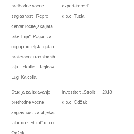
prethodne vodne
export-import“
saglasnosti „Repro
d.o.o. Tuzla
centar roditeljska jata
lake linije“. Pogon za
odgoj roditeljskih jata i
proizvodnju rasplodnih
jaja. Lokalitet: Jeginov
Lug, Kalesija.
Studija za izdavanje
Investitor: „Strolit“
2018
prethodne vodne
d.o.o. Odžak
saglasnosti za objekat
lakirnice „Strolit“ d.o.o.
Odžak.