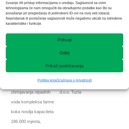
čuvanje i/ili pristup informacijama o uređaju. Saglasnost sa ovim
tehnologijama će nam omogućiti da obrađujemo podatke kao što su
prethodne vodne
kanalizacija”
ponašanje pri pregledanju ili jedinstveni ID-ovi na ovoj veb lokaciji.
saglasnosti za
d.o.o. Tuzla
Nepristanak ili povlačenje saglasnosti može negativno uticati na određene
karakteristike i funkcije.
novoprojektovane
bunare u Sprečkom
Prihvati
polju: EB-4/2, EB-9,
Odbij
EB-6/2, EB-8.
Prikaži podešavanja
Glavni projekat
Investitor: „Bingo
2018
Politika kolačića
Izjava o privatnosti
prikupljanja i
export-import“
zbrinjavanja otpadnih
d.o.o. Tuzla
voda kompleksa farme
koka nosilja kapaciteta
186 000 mjesta,