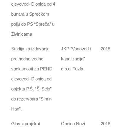
cjevovod- Dionica od 4
bunara u Sprečkom
polju do PS “Spreča” u
Živinicama
Studija za izdavanje
JKP “Vodovod i
2018
prethodne vodne
kanalizacija”
saglasnosti za PEHD
d.o.o. Tuzla
cjevovod- Dionica od
objekta P.Š. “Ši Selo”
do rezervoara “Simin
Han”.
Glavni projekat
Općina Novi
2018