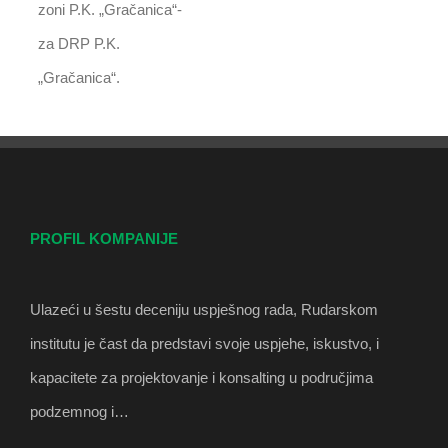
zoni P.K. „Gračanica“-
za DRP P.K.
„Gračanica“.
PROFIL KOMPANIJE
Ulazeći u šestu deceniju uspješnog rada, Rudarskom
institutu je čast da predstavi svoje uspjehe, iskustvo, i
kapacitete za projektovanje i konsalting u područjima
podzemnog i…