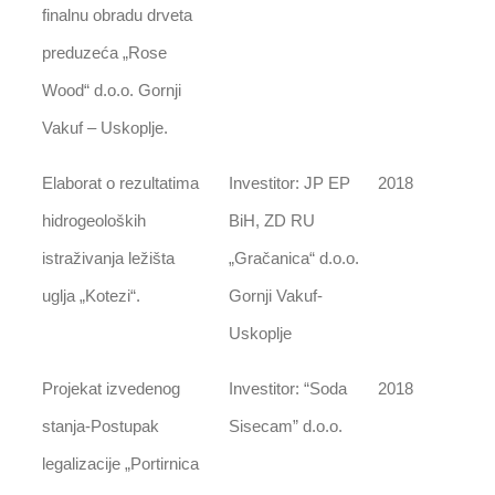
finalnu obradu drveta
preduzeća „Rose
Wood“ d.o.o. Gornji
Vakuf – Uskoplje.
Elaborat o rezultatima
Investitor: JP EP
2018
hidrogeoloških
BiH, ZD RU
istraživanja ležišta
„Gračanica“ d.o.o.
uglja „Kotezi“.
Gornji Vakuf-
Uskoplje
Projekat izvedenog
Investitor: “Soda
2018
stanja-Postupak
Sisecam” d.o.o.
legalizacije „Portirnica