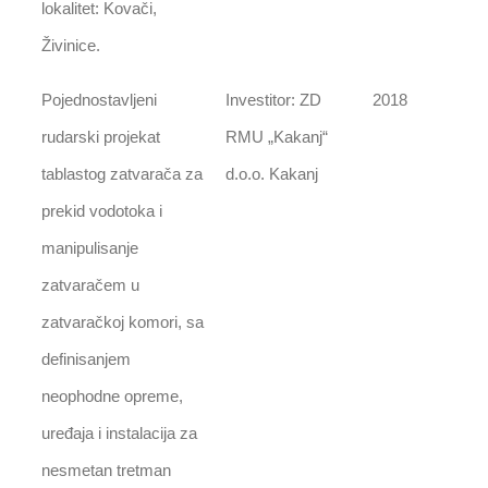
lokalitet: Kovači,
Živinice.
Pojednostavljeni
Investitor: ZD
2018
rudarski projekat
RMU „Kakanj“
tablastog zatvarača za
d.o.o. Kakanj
prekid vodotoka i
manipulisanje
zatvaračem u
zatvaračkoj komori, sa
definisanjem
neophodne opreme,
uređaja i instalacija za
nesmetan tretman