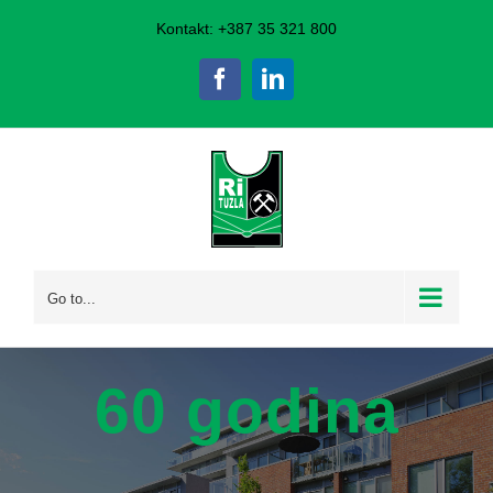
Skip
Kontakt: +387 35 321 800
to
Facebook
LinkedIn
content
Go to...
60 godina