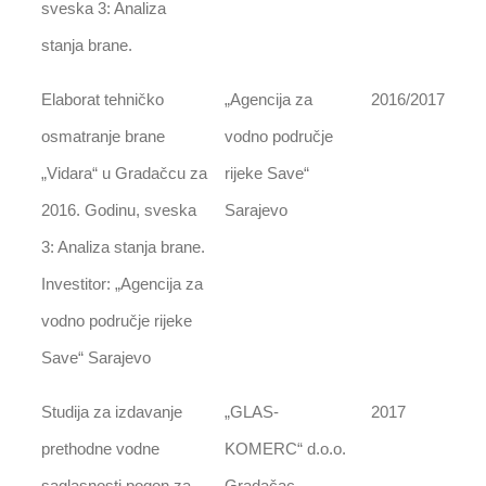
sveska 3: Analiza
stanja brane.
Elaborat tehničko
„Agencija za
2016/2017
osmatranje brane
vodno područje
„Vidara“ u Gradačcu za
rijeke Save“
2016. Godinu, sveska
Sarajevo
3: Analiza stanja brane.
Investitor: „Agencija za
vodno područje rijeke
Save“ Sarajevo
Studija za izdavanje
„GLAS-
2017
prethodne vodne
KOMERC“ d.o.o.
saglasnosti pogon za
Gradačac