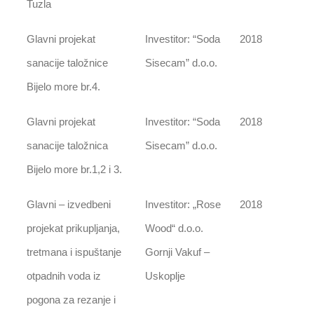
Tuzla
Glavni projekat
Investitor: “Soda
2018
sanacije taložnice
Sisecam” d.o.o.
Bijelo more br.4.
Glavni projekat
Investitor: “Soda
2018
sanacije taložnica
Sisecam” d.o.o.
Bijelo more br.1,2 i 3.
Glavni – izvedbeni
Investitor: „Rose
2018
projekat prikupljanja,
Wood“ d.o.o.
tretmana i ispuštanje
Gornji Vakuf –
otpadnih voda iz
Uskoplje
pogona za rezanje i