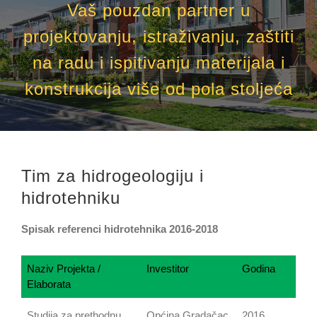
Vaš pouzdan partner u
projektovanju, istraživanju, zaštiti
na radu i ispitivanju materijala i
konstrukcija više od pola stoljeća
Tim za hidrogeologiju i
hidrotehniku
Spisak referenci hidrotehnika 2016-2018
Naziv Projekta /
Investitor
Godina
Elaborata
Studija za prethodnu
Općina Gradačac
2016