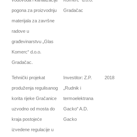
pogona za proizvodnju
Gradačac
materijala za završne
radove u
građevinarstvu „Glas
Komerc“ d.o.o.
Gradačac.
Tehnički projekat
Investitor: Z.P.
2018
produženja regulisanog
„Rudnik i
korita rijeke Gračanice
termoelektrana
uzvodno od mosta do
Gacko“ A.D.
kraja postojeće
Gacko
izvedene regulacije u