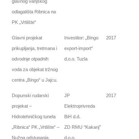
glavnog vanjskog
odlagališta Ribnica na
PK „Vrtlište“
Glavni projekat
Investitor: „Bingo
2017
prikupljanja, tretmana i
export-import“
odvodnje otpadnih
d.o.o. Tuzla
voda za objekat tržnog
centra „Bingo“ u Jajcu.
Dopunski rudarski
JP
2017
projekat –
Elektroprivreda
Hidrotehničkog tunela
BiH d.d.
„Ribnica“ PK „Vrtlište“ –
ZD RMU “Kakanj”
Nužna odstupanja.
d.o.o.