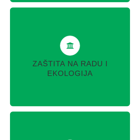
ZAŠTITA NA RADU I EKOLOGIJA
Rudarski institut je jedna od ovlaštenih kompanija u
Bosni i Hercegovini koja se bavi poslovima zaštite
na radu i koja ima ovlaštenje za izradu studija uticaja
ZAŠTITA NA RADU I
na okoliš te u svom sastavu…
EKOLOGIJA
VIŠE
ISPITIVANJE MATERIJALA I
KONSTRUKCIJA