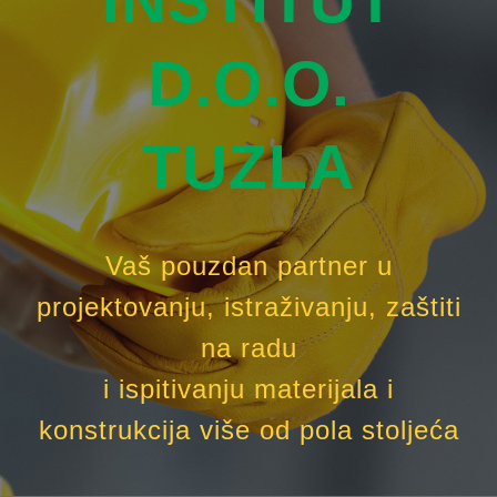
INSTITUT
D.O.O.
TUZLA
Vaš pouzdan partner u
projektovanju, istraživanju, zaštiti
na radu
i ispitivanju materijala i
konstrukcija više od pola stoljeća