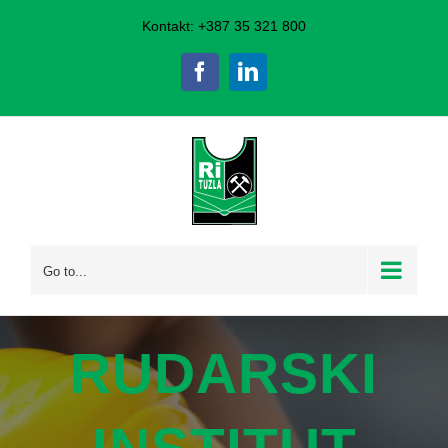
Skip
Kontakt: +387 35 321 800
to
Facebook
LinkedIn
content
Go to...
RUDARSKI