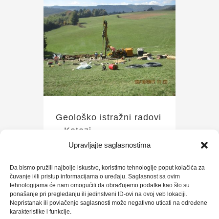
Geološko istražni radovi – Kotezi
Geološko istražni radovi
– Kotezi
Upravljajte saglasnostima
Da bismo pružili najbolje iskustvo, koristimo tehnologije poput kolačića za
čuvanje i/ili pristup informacijama o uređaju. Saglasnost sa ovim
tehnologijama će nam omogućiti da obrađujemo podatke kao što su
ponašanje pri pregledanju ili jedinstveni ID-ovi na ovoj veb lokaciji.
Nepristanak ili povlačenje saglasnosti može negativno uticati na određene
karakteristike i funkcije.