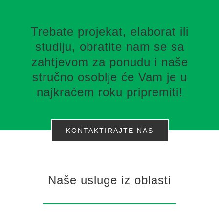
Trebate projekat, elaborat ili
studiju, obratite nam se sa
zahtjevom za ponudu i naše
stručno osoblje će Vam je u
najkraćem roku pripremiti!
KONTAKTIRAJTE NAS
Naše usluge iz oblasti