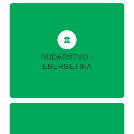
RUDARSTVO I ENERGETIKA
Izrada svih vrsta rudarskih projekata, stručnih
analiza, elaborata, studija, feasibility studija iz
podzemne i površinske eksploatacije po
RUDARSTVO I
najsavremenijim stručnim i naučnim metodama…
ENERGETIKA
VIŠE
GEOLOGIJA I GEOTEHNIKA