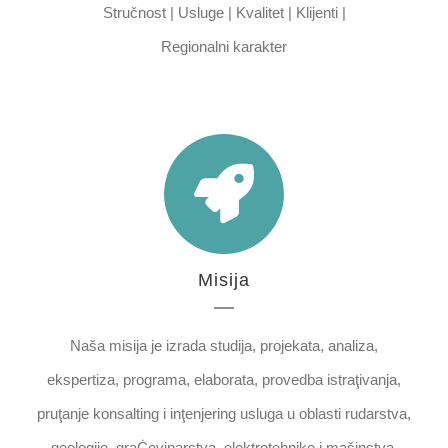
Stručnost | Usluge | Kvalitet | Klijenti |
Regionalni karakter
Misija
Naša misija je izrada studija, projekata, analiza,
ekspertiza, programa, elaborata, provedba istraţivanja,
pruţanje konsalting i inţenjering usluga u oblasti rudarstva,
geologije, graĊevinarstva, elektrotehnike i mašinstva,