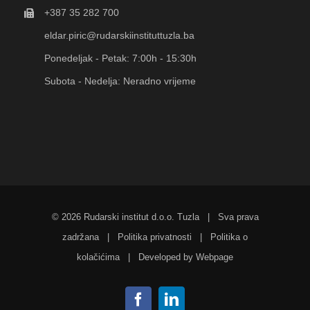
+387 35 282 700
eldar.piric@rudarskiinstituttuzla.ba
Ponedeljak - Petak: 7:00h - 15:30h
Subota - Nedelja: Neradno vrijeme
©
2026 Rudarski institut d.o.o. Tuzla | Sva prava
zadržana |
Politika privatnosti
|
Politika o
kolačićima
| Developed by
Webpage
Facebook
LinkedIn