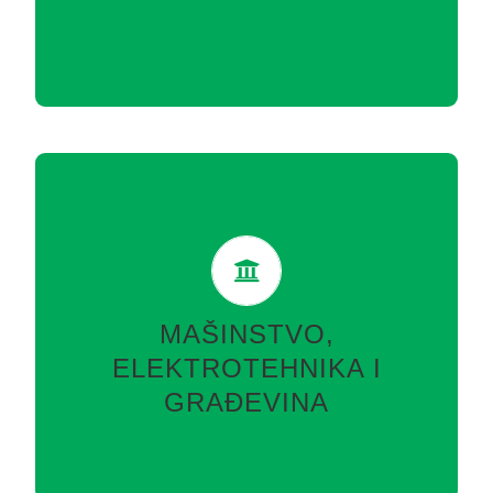
VIŠE
MAŠINSTVO, ELEKTROTEHNIKA I
GRAĐEVINA
Rudarski institut je dizajnirao objekte za rudnike u
Bosni i Hercegovini a zatim i različite druge
MAŠINSTVO,
industrijske pogone. U građevinarstvu Rudarski
ELEKTROTEHNIKA I
institut se specijalizovao za dizajn…
GRAĐEVINA
VIŠE