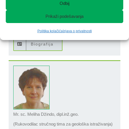
Odbij
+387 35 282 700
Prikaži podešavanja
+ 387 61 955 028
Politika kolačića
Izjava o privatnosti
enis.avdic@rudarskiinstituttuzla.ba
Biografija
Mr. sc. Meliha Džindo, dipl.inž.geo.
(Rukovodilac stručnog tima za geološka istraživanja)