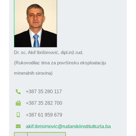
Dr. sc. Akif Ibrišimović, dipl.inž.rud.
(Rukovodilac tima za površinsku eksploataciju
mineralnih sirovina)
+387 35 280 117
+387 35 282 700
+387 61 959 679
akif.ibrisimovic@rudarskiinstituttuzla.ba