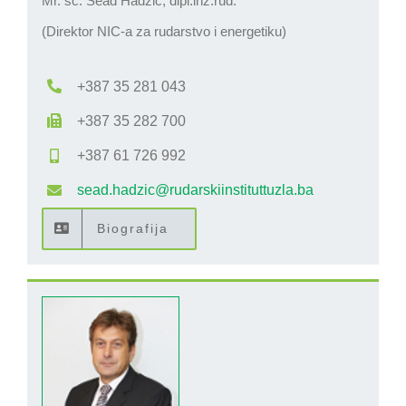
Mr. sc. Sead Hadžić, dipl.inž.rud.
(Direktor NIC-a za rudarstvo i energetiku)
+387 35 281 043
+387 35 282 700
+387 61 726 992
sead.hadzic@rudarskiinstituttuzla.ba
Biografija