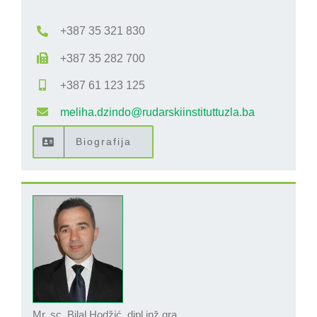
+387 35 321 830
+387 35 282 700
+387 61 123 125
meliha.dzindo@rudarskiinstituttuzla.ba
Biografija
Mr. sc. Bilal Hodžić, dipl.inž.gra.