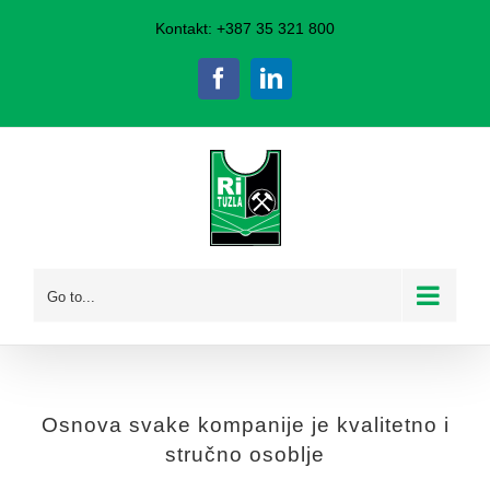
Skip
Kontakt: +387 35 321 800
to
Facebook
LinkedIn
content
Go to...
Osnova svake kompanije je kvalitetno i
stručno osoblje