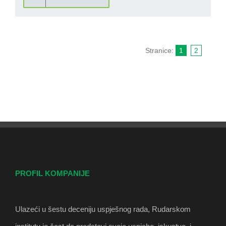
Stranice:
1
2
PROFIL KOMPANIJE
Ulazeći u šestu deceniju uspješnog rada, Rudarskom