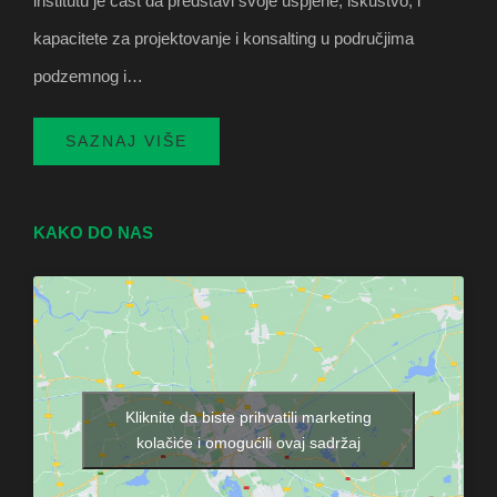
institutu je čast da predstavi svoje uspjehe, iskustvo, i
kapacitete za projektovanje i konsalting u područjima
podzemnog i…
SAZNAJ VIŠE
KAKO DO NAS
Kliknite da biste prihvatili marketing
kolačiće i omogućili ovaj sadržaj