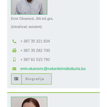
Emir Okanović, BA inž.gra.
(Istraživač asistent)
+ 387 35 321 834
+ 387 35 282 700
+ 387 61 515 792
emir.okanovic@rudarskiinstituttuzla.ba
Biografija