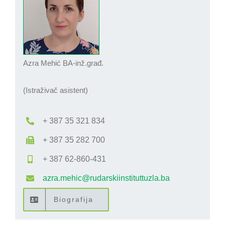
Azra Mehić BA-inž.građ.
(Istraživač asistent)
+ 387 35 321 834
+ 387 35 282 700
+ 387 62-860-431
azra.mehic@rudarskiinstituttuzla.ba
Biografija