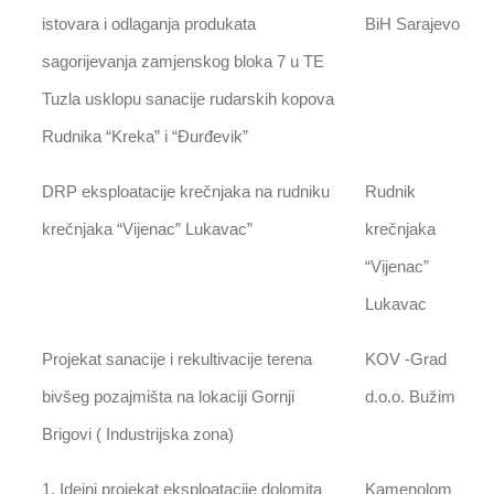
istovara i odlaganja produkata
BiH Sarajevo
sagorijevanja zamjenskog bloka 7 u TE
Tuzla usklopu sanacije rudarskih kopova
Rudnika “Kreka” i “Đurđevik”
DRP eksploatacije krečnjaka na rudniku
Rudnik
krečnjaka “Vijenac” Lukavac”
krečnjaka
“Vijenac”
Lukavac
Projekat sanacije i rekultivacije terena
KOV -Grad
bivšeg pozajmišta na lokaciji Gornji
d.o.o. Bužim
Brigovi ( Industrijska zona)
1. Idejni projekat eksploatacije dolomita
Kamenolom