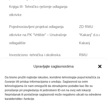
Knjiga III- Tehničko rješenje odlaganja
otkrivke
Pojednostavljeni projekat odlaganja
ZD RMU
otkrivke na PK “Vrtlište” – Unutrašnje
“Kakanj” d.o.o.
odlagalište
Kakanj
Investiciono -tehnička i okolinska
RMU
dokumentacija za tvornicu cementa
“Banovići” d.d.
Upravljajte saglasnostima
“Banovići”
Banovići
Da bismo pružili najbolje iskustvo, koristimo tehnologije poput kolačića za
1. Studija dugoročnog snabdijevanja
čuvanje i/ili pristup informacijama o uređaju. Saglasnost sa ovim
tehnologijama će nam omogućiti da obrađujemo podatke kao što su
tvornice cementa
ponašanje pri pregledanju ili jedinstveni ID-ovi na ovoj veb lokaciji.
Nepristanak ili povlačenje saglasnosti može negativno uticati na određene
“Banovići” glavnim sirovinama -Dinamika
karakteristike i funkcije.
isporuke