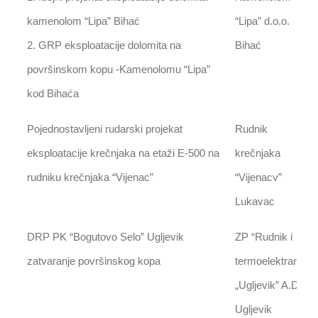
kamenolom “Lipa” Bihać
“Lipa” d.o.o.
2. GRP eksploatacije dolomita na
Bihać
površinskom kopu -Kamenolomu “Lipa”
kod Bihaća
Pojednostavljeni rudarski projekat
Rudnik
eksploatacije krečnjaka na etaži E-500 na
krečnjaka
rudniku krečnjaka “Vijenac”
“Vijenacv”
Lukavac
DRP PK “Bogutovo Selo” Ugljevik
ZP “Rudnik i
zatvaranje površinskog kopa
termoelektrana
„Ugljevik” A.D.
Ugljevik