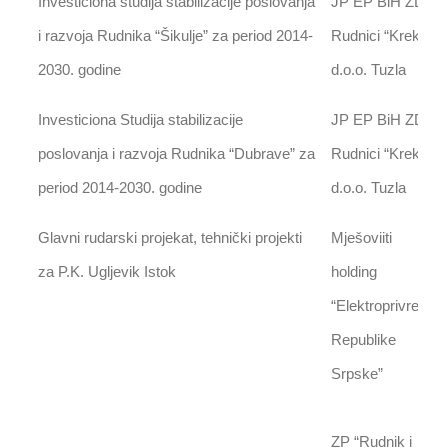
Investiciona studija stabilizacije poslovanja
JP EP BiH ZD
i razvoja Rudnika “Šikulje” za period 2014-
Rudnici “Kreka”
2030. godine
d.o.o. Tuzla
Investiciona Studija stabilizacije
JP EP BiH ZD
poslovanja i razvoja Rudnika “Dubrave” za
Rudnici “Kreka”
period 2014-2030. godine
d.o.o. Tuzla
Glavni rudarski projekat, tehnički projekti
Mješoviiti
za P.K. Ugljevik Istok
holding
“Elektroprivreda
Republike
Srpske”
ZP “Rudnik i