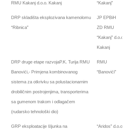
RMU Kakanj d.o.o. Kakanj
“Kakanj”
DRP skladišta eksplozivana kamenolomu
JP EPBiH
“Ribnica”
ZD RMU
“Kakanj” d.o.o.
Kakanj
DRP druge etape razvojaP.K. Turija RMU
RMU
Banovići,- Primjena kombinovanog
“Banovići”
sistema za otkrivku sa polustacionarnim
drobiličnim postrojenjima, transporterima
sa gumenom trakom i odlagačem
(rudarsko tehnološki dio)
GRP eksploatacije šljunka na
“Aridos” d.o.o.