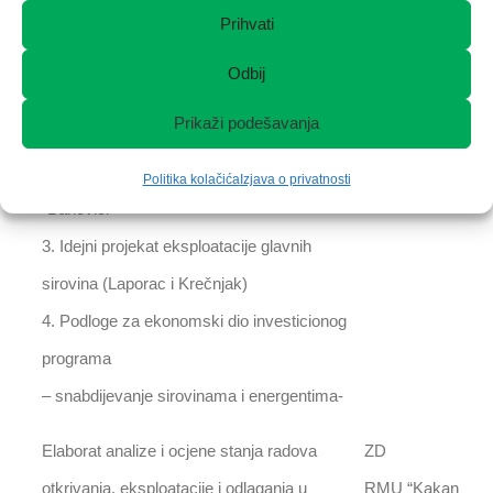
2. Idejni projekta transportnih sistema za
Prihvati
dopremu laporca,
Odbij
krečnjaka, uglja, šljake, pepela, gipsa i
Prikaži podešavanja
ostalih sirovina
do istovarnog mjesta u tvornici cementa
Politika kolačića
Izjava o privatnosti
“Banovići”
3. Idejni projekat eksploatacije glavnih
sirovina (Laporac i Krečnjak)
4. Podloge za ekonomski dio investicionog
programa
– snabdijevanje sirovinama i energentima-
Elaborat analize i ocjene stanja radova
ZD
otkrivanja, eksploatacije i odlaganja u
RMU “Kakanj”