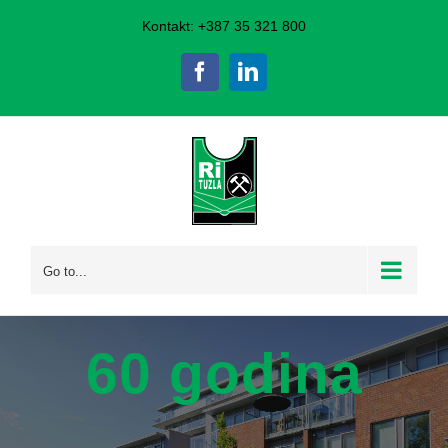
Skip
Kontakt: +387 35 321 800
to
Facebook
LinkedIn
content
Go to...
60 godina