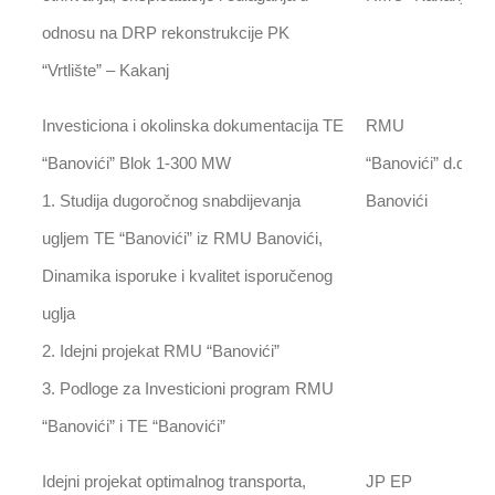
odnosu na DRP rekonstrukcije PK
“Vrtlište” – Kakanj
Investiciona i okolinska dokumentacija TE
RMU
“Banovići” Blok 1-300 MW
“Banovići” d.d.
1. Studija dugoročnog snabdijevanja
Banovići
ugljem TE “Banovići” iz RMU Banovići,
Dinamika isporuke i kvalitet isporučenog
uglja
2. Idejni projekat RMU “Banovići”
3. Podloge za Investicioni program RMU
“Banovići” i TE “Banovići”
Idejni projekat optimalnog transporta,
JP EP