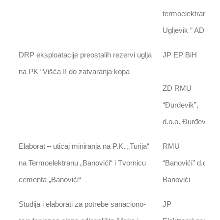
termoelektrana
Ugljevik ” AD
DRP eksploatacije preostalih rezervi uglja
JP EP BiH
na PK “Višća II do zatvaranja kopa
ZD RMU
“Đurđevik”,
d.o.o. Đurđevik
Elaborat – uticaj miniranja na P.K. „Turija“
RMU
na Termoelektranu „Banovići“ i Tvornicu
“Banovići” d.d.
cementa „Banovići“
Banovići
Studija i elaborati za potrebe sanaciono-
JP