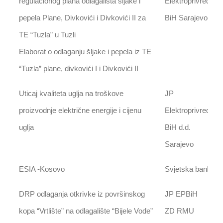
regulacionog plana odlagališta šljake i
Elektroprivreda
pepela Plane, Divkovići i Divkovići II za
BiH Sarajevo
TE “Tuzla” u Tuzli
Elaborat o odlaganju šljake i pepela iz TE
“Tuzla” plane, divkovići I i Divkovići II
Uticaj kvaliteta uglja na troškove
JP
proizvodnje električne energije i cijenu
Elektroprivreda
uglja
BiH d.d.
Sarajevo
ESIA -Kosovo
Svjetska banka
DRP odlaganja otkrivke iz površinskog
JP EPBiH
kopa “Vrtlište” na odlagalište “Bijele Vode”
ZD RMU