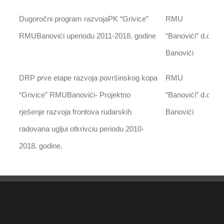
Dugoročni program razvojaPK “Grivice”
RMU
RMUBanovići uperiodu 2011-2018. godine
“Banovići” d.d.
Banovići
DRP prve etape razvoja površinskog kopa
RMU
“Grivice” RMUBanovići- Projektno
“Banovići” d.d.
rješenje razvoja frontova rudarskih
Banovići
radovana ugljui otkrivciu periodu 2010-
2018. godine.