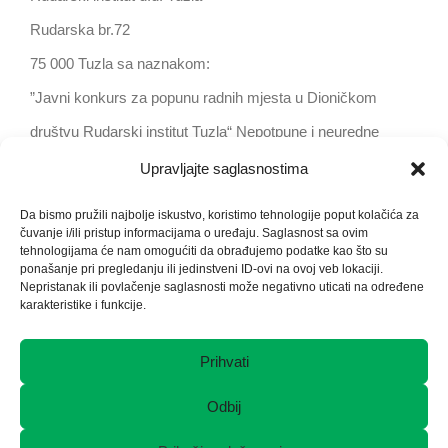
Rudarska br.72
75 000 Tuzla sa naznakom:
”Javni konkurs za popunu radnih mjesta u Dioničkom
društvu Rudarski institut Tuzla“ Nepotpune i neuredne
prijave, neće se uzeti u razmatranje.
Upravljajte saglasnostima
Da bismo pružili najbolje iskustvo, koristimo tehnologije poput kolačića za
DIREKTOR
čuvanje i/ili pristup informacijama o uređaju. Saglasnost sa ovim
tehnologijama će nam omogućiti da obrađujemo podatke kao što su
_________________________
ponašanje pri pregledanju ili jedinstveni ID-ovi na ovoj veb lokaciji.
dr.sc.Eldar Pirić, dipl.inž.maš.
Nepristanak ili povlačenje saglasnosti može negativno uticati na određene
karakteristike i funkcije.
– naučni saradnik-
Prihvati
Odbij
Slični članci