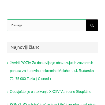
Search
for:
Najnoviji članci
JAVNI POZIV Za dostavljanje obavezujućih zatvorenih
ponuda za kupovinu nekretnine Moluhe, u ul. Rudarska
72, 75 000 Tuzla ( Cloned )
Obavještenje o sazivanju XXXIV Vanredne Skupštine
KONKURS – Istraživač asistent (Inžinjer elektrotehnike)