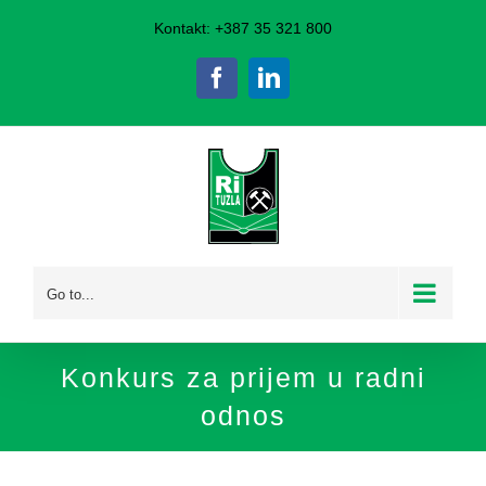
Skip
Kontakt: +387 35 321 800
to
Facebook
LinkedIn
content
Go to...
Konkurs za prijem u radni
odnos