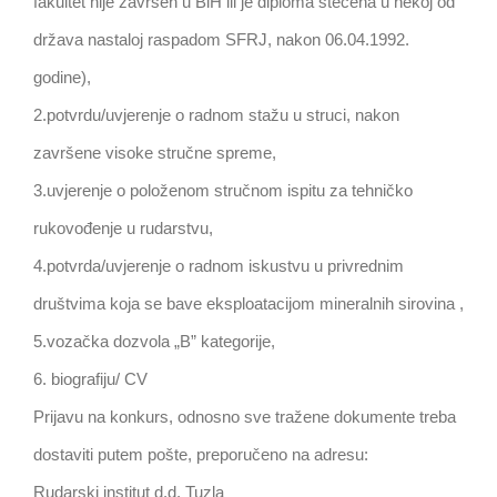
fakultet nije završen u BiH ili je diploma stečena u nekoj od
država nastaloj raspadom SFRJ, nakon 06.04.1992.
godine),
2.potvrdu/uvjerenje o radnom stažu u struci, nakon
završene visoke stručne spreme,
3.uvjerenje o položenom stručnom ispitu za tehničko
rukovođenje u rudarstvu,
4.potvrda/uvjerenje o radnom iskustvu u privrednim
društvima koja se bave eksploatacijom mineralnih sirovina ,
5.vozačka dozvola „B” kategorije,
6. biografiju/ CV
Prijavu na konkurs, odnosno sve tražene dokumente treba
dostaviti putem pošte, preporučeno na adresu:
Rudarski institut d.d. Tuzla