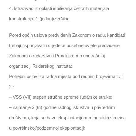
4. Istraživač iz oblasti ispitivanja čeličnih materijala
konstrukcija -1 (jedan)izvršilac.
Pored općih uslova predviđenih Zakonom o radu, kandidati
trebaju ispunjavati i slijedeće posebne uvjete predviđene
Zakonom o rudarstvu i Pravilnikom o unutrašnjoj
organizaciji Rudarskog instituta:
Potrebni uslovi za radna mjesta pod rednim brojevima 1. i
2.:
– VSS (VII) stepen stručne spreme rudarske struke;
– najmanje 3 (tri) godine radnog iskustva u privrednim
društvima, koja se bave eksploatacijom mineralnih sirovina
u površinskoj/podzemnoj eksploataciji;