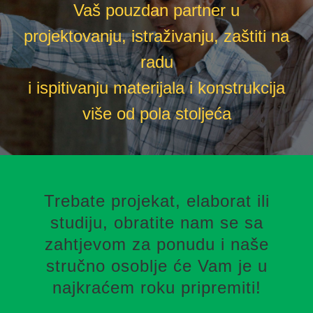
Vaš pouzdan partner u
projektovanju, istraživanju, zaštiti na
radu
i ispitivanju materijala i konstrukcija
više od pola stoljeća
Trebate projekat, elaborat ili
studiju, obratite nam se sa
zahtjevom za ponudu i naše
stručno osoblje će Vam je u
najkraćem roku pripremiti!