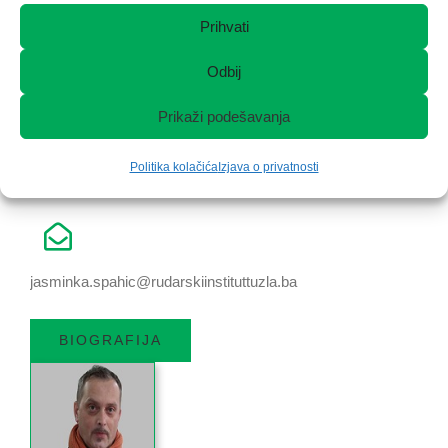
Prihvati
+387 35 282 700
Odbij
Prikaži podešavanja
Politika kolačića
Izjava o privatnosti
+387 61 635 345
jasminka.spahic@rudarskiinstituttuzla.ba
BIOGRAFIJA