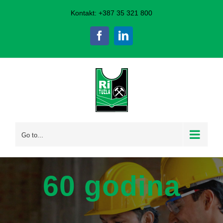
Skip
Kontakt: +387 35 321 800
to
Facebook
LinkedIn
content
Go to...
60 godina