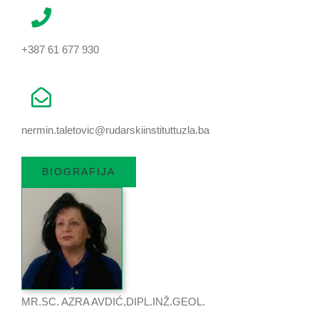
+387 61 677 930
nermin.taletovic@rudarskiinstituttuzla.ba
BIOGRAFIJA
MR.SC. AZRA AVDIĆ,DIPL.INŽ.GEOL.