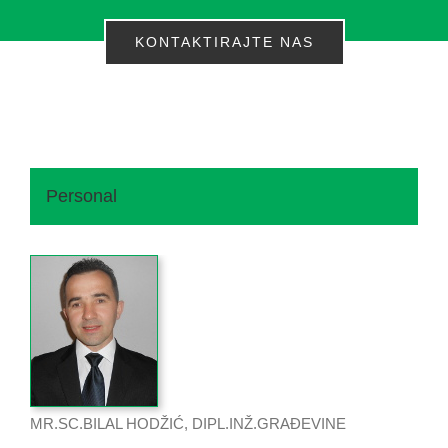
KONTAKTIRAJTE NAS
Personal
MR.SC.BILAL HODŽIĆ, DIPL.INŽ.GRAĐEVINE