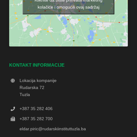
Kliknite da biste prihvatili marketing
kolačiće i omogućili ovaj sadržaj
KONTAKT INFORMACIJE
Lokacija kompanije
Rudarska 72
Tuzla
+387 35 282 406
+387 35 282 700
eldar.piric@rudarskiinstituttuzla.ba