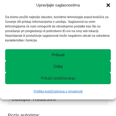
Upravljajte saglasnostima
ponuda za kupovinu nekretnine Moluhe, u ul. Rudarska
72, 75 000 Tuzla ( Cloned )
Da bismo pružili najbolje iskustvo, koristimo tehnologije poput kolačića za
čuvanje i/ili pristup informacijama o uređaju. Saglasnost sa ovim
tehnologijama će nam omogućiti da obrađujemo podatke kao što su
Obavještenje o sazivanju XXXIV Vanredne Skupštine
ponašanje pri pregledanju ili jedinstveni ID-ovi na ovoj veb lokaciji.
Nepristanak ili povlačenje saglasnosti može negativno uticati na određene
karakteristike i funkcije.
KONKURS – Istraživač asistent (Inžinjer elektrotehnike)
Prihvati
Obavještenje o sazivanju Skupštine, 28.06.2024.god.
Odbij
Obavještenje o sazivanju Skupštine, 24 maja 2024.god.
Prikaži podešavanja
Politika kolačića
Izjava o privatnosti
Časopis “Rudarstvo”
Poziv autorima: