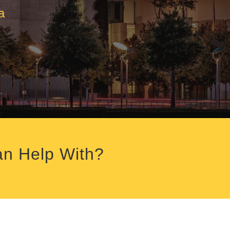
a
an Help With?