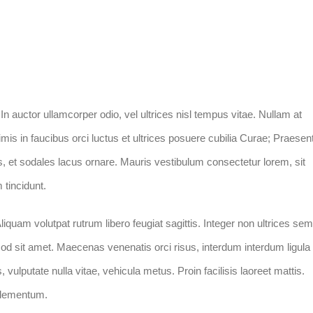
In auctor ullamcorper odio, vel ultrices nisl tempus vitae. Nullam at
rimis in faucibus orci luctus et ultrices posuere cubilia Curae; Praesen
bus, et sodales lacus ornare. Mauris vestibulum consectetur lorem, sit
 tincidunt.
iquam volutpat rutrum libero feugiat sagittis. Integer non ultrices sem
d sit amet. Maecenas venenatis orci risus, interdum interdum ligula
 vulputate nulla vitae, vehicula metus. Proin facilisis laoreet mattis.
 elementum.