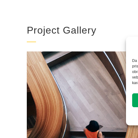
Project Gallery
Da 
pri
obr
veb
kar