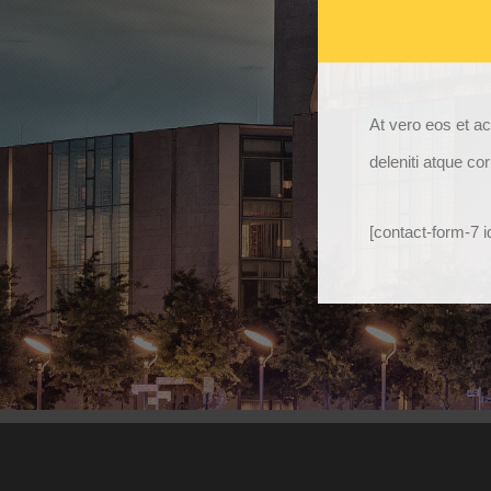
At vero eos et a
deleniti atque co
[contact-form-7 i