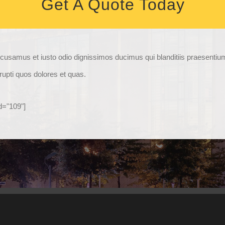
Get A Quote Today
ccusamus et iusto odio dignissimos ducimus qui blanditiis praesenti
rrupti quos dolores et quas.
d="109"]