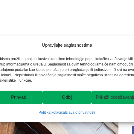
Upravljajte saglasnostima
bismo pružili najbolje iskustvo, koristimo tehnologije poput kolačića za čuvanje i/ili
stup informacijama o uređaju. Saglasnost sa ovim tehnologijama će nam omogućiti
ađujemo podatke kao što su ponašanje pri pregledanju ili jedinstveni ID-ovi na ovo
 lokaciji. Nepristanak ili povlačenje saglasnosti može negativno uticati na određen
akteristike i funkcije.
Prihvati
Odbij
Prikaži podešavanj
Politika kolačića
Izjava o privatnosti