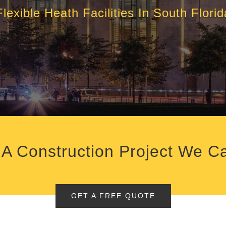
Flexible Heath Facilities In South Florid
A Construction Project We C
GET A FREE QUOTE