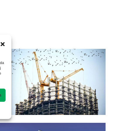
 da
j
e
a