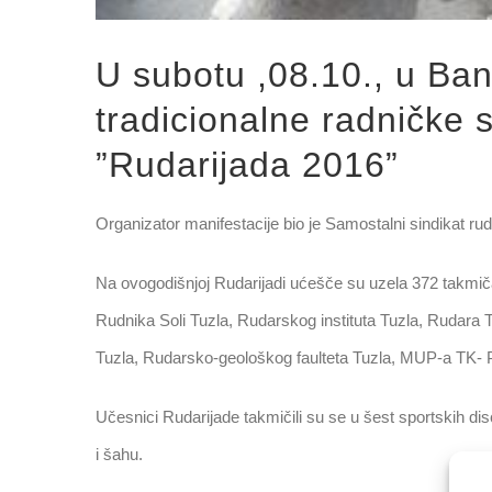
U subotu ,08.10., u Ba
tradicionalne radničke 
”Rudarijada 2016”
Organizator manifestacije bio je Samostalni sindikat r
Na ovogodišnjoj Rudarijadi ućešče su uzela 372 takmič
Rudnika Soli Tuzla, Rudarskog instituta Tuzla, Rudara T
Tuzla, Rudarsko-geološkog faulteta Tuzla, MUP-a TK- P
Učesnici Rudarijade takmičili su se u šest sportskih dis
i šahu.