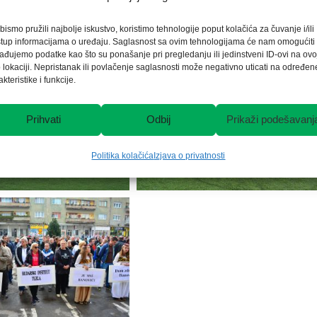
i nastupio sa 22 takmičara u 4 sportske discipline, pri čemu je ekipa
bismo pružili najbolje iskustvo, koristimo tehnologije poput kolačića za čuvanje i/ili
pu.
stup informacijama o uređaju. Saglasnost sa ovim tehnologijama će nam omogućiti
ađujemo podatke kao što su ponašanje pri pregledanju ili jedinstveni ID-ovi na ovo
 lokaciji. Nepristanak ili povlačenje saglasnosti može negativno uticati na određen
akteristike i funkcije.
Prihvati
Odbij
Prikaži podešavanj
Politika kolačića
Izjava o privatnosti