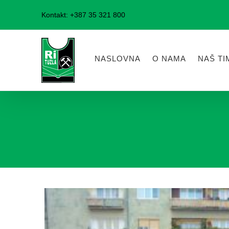
Skip
Kontakt: +387 35 321 800
to
content
NASLOVNA
O NAMA
NAŠ TI
View
Larger