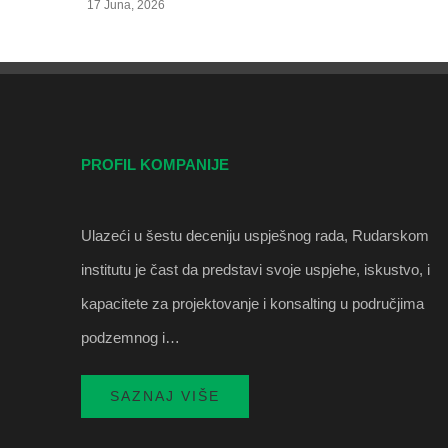
17 Juna, 2026
PROFIL KOMPANIJE
Ulazeći u šestu deceniju uspješnog rada, Rudarskom
institutu je čast da predstavi svoje uspjehe, iskustvo, i
kapacitete za projektovanje i konsalting u područjima
podzemnog i…
SAZNAJ VIŠE