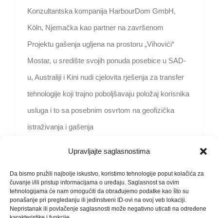
Konzultantska kompanija HarbourDom GmbH,
Köln, Njemačka kao partner na završenom
Projektu gašenja ugljena na prostoru „Vihovići“
Mostar, u središte svojih ponuda posebice u SAD-
u, Australiji i Kini nudi cjelovita rješenja za transfer
tehnologije koji trajno poboljšavaju položaj korisnika
usluga i to sa posebnim osvrtom na geofizička
istraživanja i gašenja
Upravljajte saglasnostima
Read More
Da bismo pružili najbolje iskustvo, koristimo tehnologije poput kolačića za
čuvanje i/ili pristup informacijama o uređaju. Saglasnost sa ovim
tehnologijama će nam omogućiti da obrađujemo podatke kao što su
ponašanje pri pregledanju ili jedinstveni ID-ovi na ovoj veb lokaciji.
Nepristanak ili povlačenje saglasnosti može negativno uticati na određene
karakteristike i funkcije.