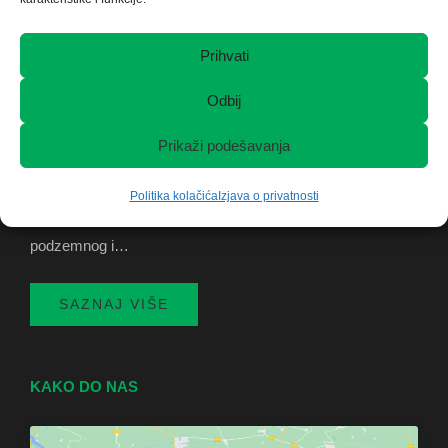
Prihvati
PROFIL KOMPANIJE
Odbij
Ulazeći u šestu deceniju uspješnog rada, Rudarskom
Prikaži podešavanja
institutu je čast da predstavi svoje uspjehe, iskustvo, i
Politika kolačića
Izjava o privatnosti
kapacitete za projektovanje i konsalting u područjima
podzemnog i…
SAZNAJ VIŠE
KAKO DO NAS