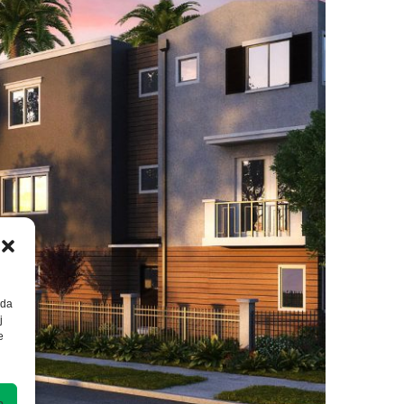
 da
j
e
a