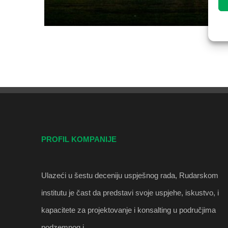
PROFIL KOMPANIJE
Ulazeći u šestu deceniju uspješnog rada, Rudarskom
institutu je čast da predstavi svoje uspjehe, iskustvo, i
kapacitete za projektovanje i konsalting u područjima
podzemnog i…