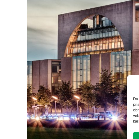
Da 
pri
obr
veb
kar