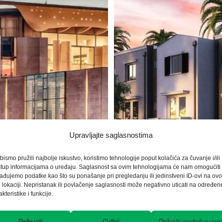
Upravljajte saglasnostima
bismo pružili najbolje iskustvo, koristimo tehnologije poput kolačića za čuvanje i/ili
stup informacijama o uređaju. Saglasnost sa ovim tehnologijama će nam omogućiti
ađujemo podatke kao što su ponašanje pri pregledanju ili jedinstveni ID-ovi na ovo
 lokaciji. Nepristanak ili povlačenje saglasnosti može negativno uticati na određen
akteristike i funkcije.
Prihvati
Odbij
Prikaži podešavanj